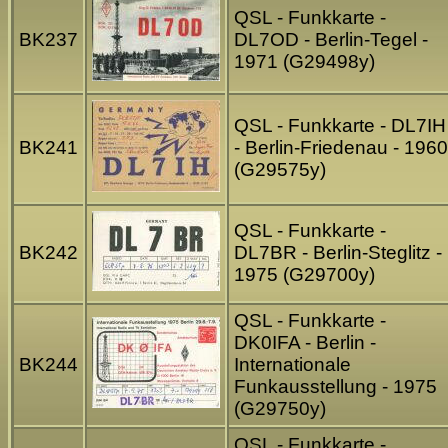
QSL - Funkkarte -
BK237
DL7OD - Berlin-Tegel -
1971 (G29498y)
QSL - Funkkarte - DL7IH
BK241
- Berlin-Friedenau - 1960
(G29575y)
QSL - Funkkarte -
BK242
DL7BR - Berlin-Steglitz -
1975 (G29700y)
QSL - Funkkarte -
DK0IFA - Berlin -
BK244
Internationale
Funkausstellung - 1975
(G29750y)
QSL - Funkkarte -