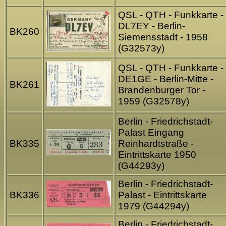
QSL - QTH - Funkkarte -
DL7EY - Berlin-
BK260
Siemensstadt - 1958
(G32573y)
QSL - QTH - Funkkarte -
DE1GE - Berlin-Mitte -
BK261
Brandenburger Tor -
1959 (G32578y)
Berlin - Friedrichstadt-
Palast Eingang
BK335
Reinhardtstraße -
Eintrittskarte 1950
(G44293y)
Berlin - Friedrichstadt-
BK336
Palast - Eintrittskarte
1979 (G44294y)
Berlin - Friedrichstadt-