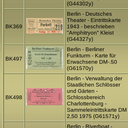
(G44302y)
Berlin - Deutsches
Theater - Eintrittskarte
BK369
1943 - beschrieben
"Amphitryon" Kleist
(G44327y)
Berlin - Berliner
Funkturm - Karte für
BK497
Erwachsene DM-.50
(G61570y)
Berlin - Verwaltung der
Staatlichen Schlösser
und Gärten -
BK498
Schlossbereich
Charlottenburg -
Sammeleintrittskarte DM
2,50 1975 (G61571y)
Berlin - Riverboat -