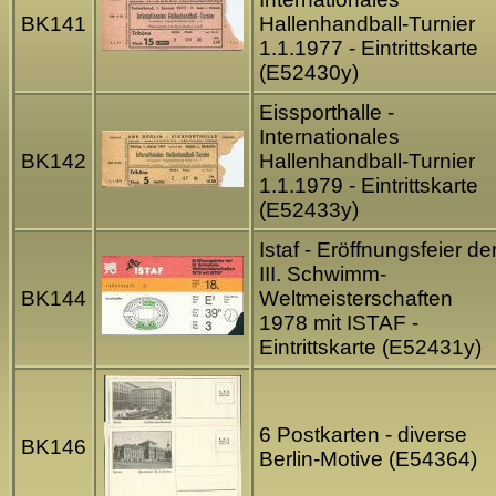
BK141
Hallenhandball-Turnier
1.1.1977 - Eintrittskarte
(E52430y)
Eissporthalle -
Internationales
BK142
Hallenhandball-Turnier
1.1.1979 - Eintrittskarte
(E52433y)
Istaf - Eröffnungsfeier de
III. Schwimm-
BK144
Weltmeisterschaften
1978 mit ISTAF -
Eintrittskarte (E52431y)
6 Postkarten - diverse
BK146
Berlin-Motive (E54364)