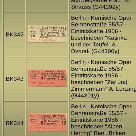
schweigsame Frau" R.
Strauss (G44299y)
Berlin - Komische Oper
Behrenstraße 55/57 -
Eintrittskarte 1956 -
BK342
beschrieben "Katinka
und der Teufel" A.
Dvorak (G44300y)
Berlin - Komische Oper
Behrenstraße 55/57 -
Eintrittskarte 1956 -
BK343
beschrieben "Zar und
Zimmermann" A. Lortzin
(G44301y)
Berlin - Komische Oper
Behrenstraße 55/57 -
Eintrittskarte 1956 -
BK344
beschrieben "Albert
Herring" Benj. Britten