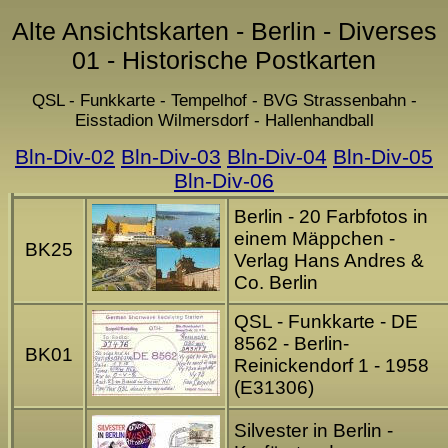
Alte Ansichtskarten - Berlin - Diverses
01 - Historische Postkarten
QSL - Funkkarte - Tempelhof - BVG Strassenbahn -
Eisstadion Wilmersdorf - Hallenhandball
Bln-Div-02
Bln-Div-03
Bln-Div-04
Bln-Div-05
Bln-Div-06
Berlin - 20 Farbfotos in
einem Mäppchen -
BK25
Verlag Hans Andres &
Co. Berlin
QSL - Funkkarte - DE
8562 - Berlin-
BK01
Reinickendorf 1 - 1958
(E31306)
Silvester in Berlin -