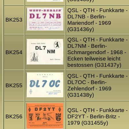
QSL - QTH - Funkkarte -
DL7NB - Berlin-
BK253
Mariendorf - 1969
(G31436y)
QSL - QTH - Funkkarte -
DL7NM - Berlin-
BK254
Schmargendorf - 1968 -
Ecken teilweise leicht
bestossen (G31437y)
QSL - QTH - Funkkarte -
DL7OC - Berlin-
BK255
Zehlendorf - 1969
(G31438y)
QSL - QTH - Funkkarte -
BK256
DF2YT - Berlin-Britz -
1979 (G31455y)