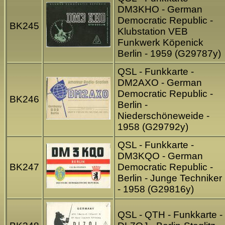
DM3KHO - German
Democratic Republic -
BK245
Klubstation VEB
Funkwerk Köpenick
Berlin - 1959 (G29787y)
QSL - Funkkarte -
DM2AXO - German
Democratic Republic -
BK246
Berlin -
Niederschöneweide -
1958 (G29792y)
QSL - Funkkarte -
DM3KQO - German
BK247
Democratic Republic -
Berlin - Junge Techniker
- 1958 (G29816y)
QSL - QTH - Funkkarte -