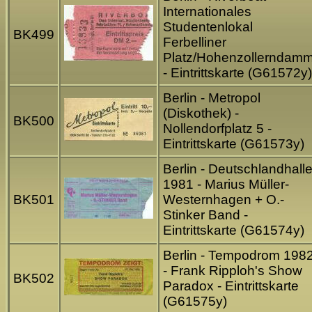
Internationales
Studentenlokal
BK499
Ferbelliner
Platz/Hohenzollerndam
- Eintrittskarte (G61572y)
Berlin - Metropol
(Diskothek) -
BK500
Nollendorfplatz 5 -
Eintrittskarte (G61573y)
Berlin - Deutschlandhall
1981 - Marius Müller-
BK501
Westernhagen + O.-
Stinker Band -
Eintrittskarte (G61574y)
Berlin - Tempodrom 198
- Frank Ripploh's Show
BK502
Paradox - Eintrittskarte
(G61575y)