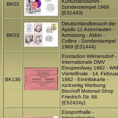
Kurfürstendamm -
BK02
Sonderstempel 1968
(E31443)
Deutschlandbesuch der
Apollo 11 Astronauten -
BK03
Armstrong - Aldrin -
Collins - Sonderstempel
1969 (E31444)
Eisstadion Wilmersdorf -
Internationale DMV
Eisspeedway 1982 - W
Viertelfinale - 14. Februa
BK135
1982 - Eintrittskarte -
rückseitig Werbung:
Bischoff Motorad-Shop
Friedrich Str. 66
(E52424y)
Eissporthalle -
Internationales