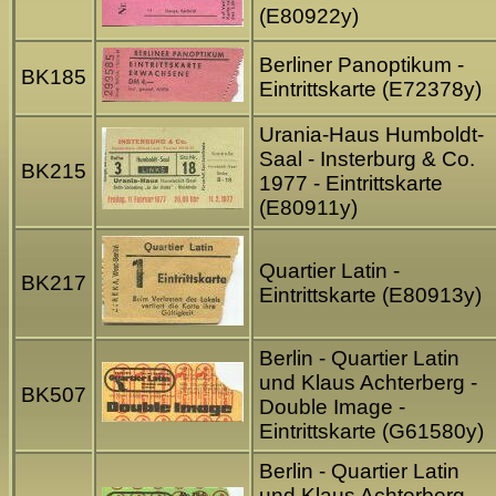
(E80922y)
Berliner Panoptikum -
BK185
Eintrittskarte (E72378y)
Urania-Haus Humboldt-
Saal - Insterburg & Co.
BK215
1977 - Eintrittskarte
(E80911y)
Quartier Latin -
BK217
Eintrittskarte (E80913y)
Berlin - Quartier Latin
und Klaus Achterberg -
BK507
Double Image -
Eintrittskarte (G61580y)
Berlin - Quartier Latin
und Klaus Achterberg -