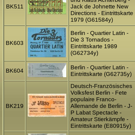
BK511
Jack de Johnette New
Directions - Eintrittskarte
1979 (G61584y)
Berlin - Quartier Latin -
Die 3 Tornados -
BK603
Eintrittskarte 1989
(G62734y)
Berlin - Quartier Latin -
BK604
Eintrittskarte (G62735y)
Deutsch-Französisches
Volksfest Berlin - Fete
populaire Franco-
BK219
Allemande de Berlin - J-
P Labat Spectacle -
Amateur Stierkämpfe -
Eintrittskarte (E80915y)