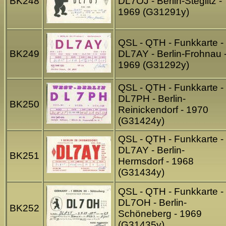
BK248
DL7OJ - Berlin-Steglitz -
1969 (G31291y)
QSL - QTH - Funkkarte -
BK249
DL7AY - Berlin-Frohnau 
1969 (G31292y)
QSL - QTH - Funkkarte -
DL7PH - Berlin-
BK250
Reinickendorf - 1970
(G31424y)
QSL - QTH - Funkkarte -
DL7AY - Berlin-
BK251
Hermsdorf - 1968
(G31434y)
QSL - QTH - Funkkarte -
DL7OH - Berlin-
BK252
Schöneberg - 1969
(G31435y)