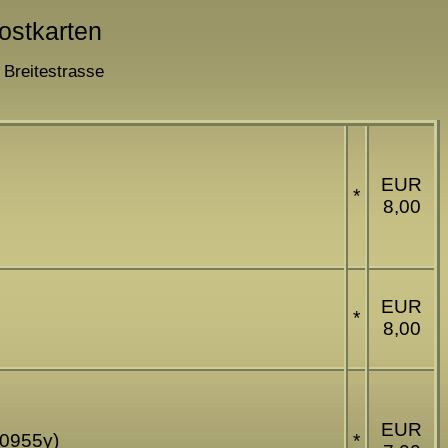
Postkarten
 Breitestrasse
EUR
*
8,00
EUR
*
8,00
EUR
G10955y)
*