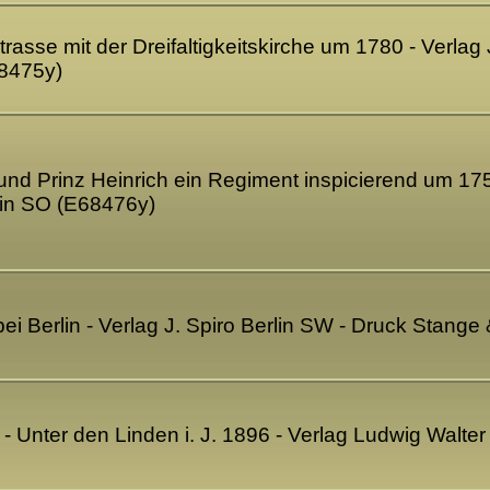
strasse mit der Dreifaltigkeitskirche um 1780 - Verla
8475y)
 II und Prinz Heinrich ein Regiment inspicierend um 17
in SO (E68476y)
n bei Berlin - Verlag J. Spiro Berlin SW - Druck Stan
r - Unter den Linden i. J. 1896 - Verlag Ludwig Walte