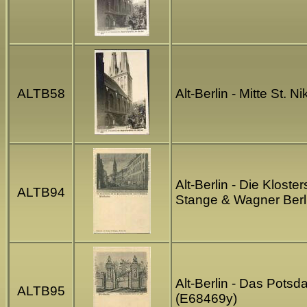
ALTB58
Alt-Berlin - Mitte St.
Alt-Berlin - Die Klost
ALTB94
Stange & Wagner Berl
Alt-Berlin - Das Pots
ALTB95
(E68469y)