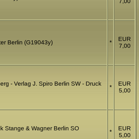
7,00
EUR
lter Berlin (G19043y)
*
7,00
erg - Verlag J. Spiro Berlin SW - Druck
EUR
*
5,00
uck Stange & Wagner Berlin SO
EUR
*
5,00