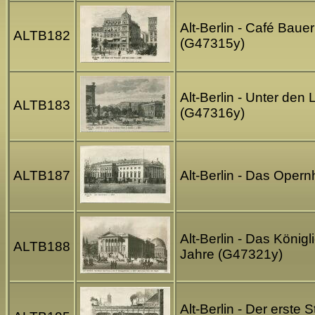
Alt-Berlin - Café Baue
ALTB182
(G47315y)
Alt-Berlin - Unter den
ALTB183
(G47316y)
ALTB187
Alt-Berlin - Das Opern
Alt-Berlin - Das König
ALTB188
Jahre (G47321y)
Alt-Berlin - Der erste