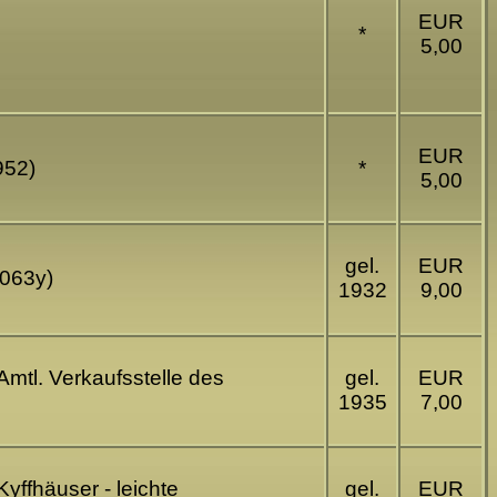
EUR
*
5,00
EUR
952)
*
5,00
gel.
EUR
4063y)
1932
9,00
Amtl. Verkaufsstelle des
gel.
EUR
1935
7,00
yffhäuser - leichte
gel.
EUR