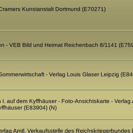
 Cramers Kunstanstalt Dortmund (E70271)
en - VEB Bild und Heimat Reichenbach 8/1141 (E75
Sommerwirtschaft - Verlag Louis Glaser Leipzig (E8
I. auf dem Kyffhäuser - Foto-Ansichtskarte - Verlag 
ffhäuser (E83904) (N)
rlag Amtl. Verkaufsstelle des Reichskriegerbundes K