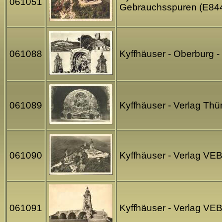
061051
Gebrauchsspuren (E844
061088
Kyffhäuser - Oberburg 
061089
Kyffhäuser - Verlag Thü
061090
Kyffhäuser - Verlag VE
061091
Kyffhäuser - Verlag VE