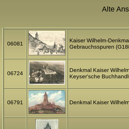
Alte Ans
Kaiser Wilhelm-Denkmal 
06081
Gebrauchsspuren (G18
Denkmal Kaiser Wilhelm 
06724
Keyser'sche Buchhandl
06791
Denkmal Kaiser Wilhelm 