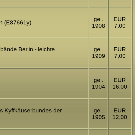
gel.
EUR
en (E87661y)
1908
7,00
ände Berlin - leichte
gel.
EUR
1909
7,00
gel.
EUR
1904
16,00
des Kyffkäuserbundes der
gel.
EUR
1905
12,00