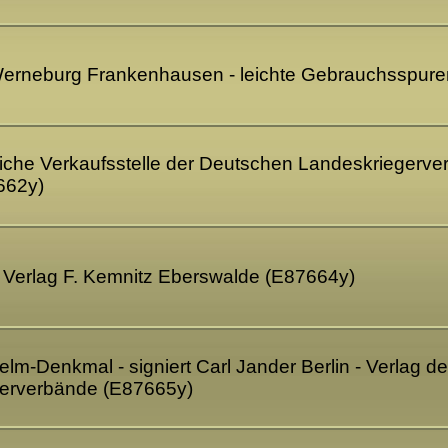
 Werneburg Frankenhausen - leichte Gebrauchsspur
liche Verkaufsstelle der Deutschen Landeskriegerverb
662y)
 - Verlag F. Kemnitz Eberswalde (E87664y)
helm-Denkmal - signiert Carl Jander Berlin - Verlag 
erverbände (E87665y)