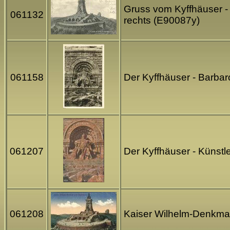
Gruss vom Kyffhäuser - 
061132
rechts (E90087y)
061158
Der Kyffhäuser - Barba
061207
Der Kyffhäuser - Künstl
061208
Kaiser Wilhelm-Denkmal