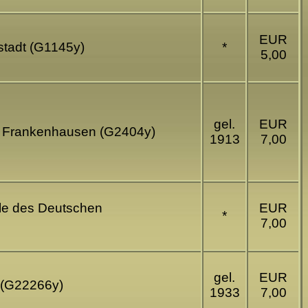
EUR
stadt (G1145y)
*
5,00
gel.
EUR
rg Frankenhausen (G2404y)
1913
7,00
lle des Deutschen
EUR
*
7,00
gel.
EUR
g (G22266y)
1933
7,00