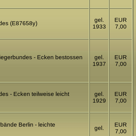
gel.
EUR
ndes (E87658y)
1933
7,00
kriegerbundes - Ecken bestossen
gel.
EUR
1937
7,00
es - Ecken teilweise leicht
gel.
EUR
1929
7,00
ände Berlin - leichte
EUR
gel.
7,00