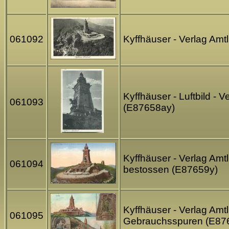
061092
Kyffhäuser - Verlag Am
Kyffhäuser - Luftbild -
061093
(E87658ay)
Kyffhäuser - Verlag Amt
061094
bestossen (E87659y)
Kyffhäuser - Verlag Amt
061095
Gebrauchsspuren (E87