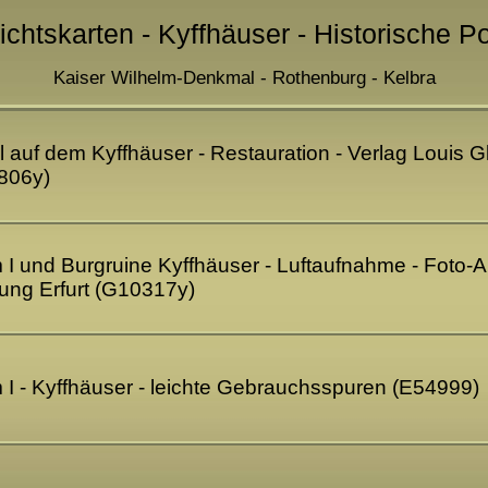
ichtskarten - Kyffhäuser - Historische P
Kaiser Wilhelm-Denkmal - Rothenburg - Kelbra
auf dem Kyffhäuser - Restauration - Verlag Louis Gla
806y)
I und Burgruine Kyffhäuser - Luftaufnahme - Foto-An
ung Erfurt (G10317y)
I - Kyffhäuser - leichte Gebrauchsspuren (E54999)