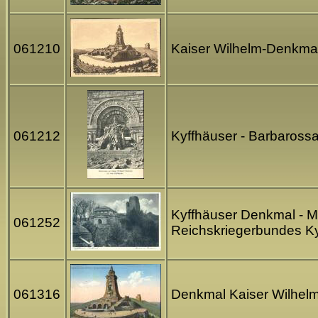
061210
Kaiser Wilhelm-Denkmal
061212
Kyffhäuser - Barbaross
Kyffhäuser Denkmal - M
061252
Reichskriegerbundes K
061316
Denkmal Kaiser Wilhelm 