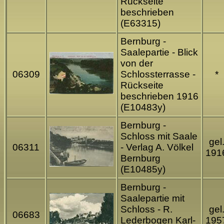
Rückseite
beschrieben
(E63315)
Bernburg -
Saalepartie - Blick
von der
06309
Schlossterrasse -
*
Rückseite
beschrieben 1916
(E10483y)
Bernburg -
Schloss mit Saale
gel
06311
- Verlag A. Völkel
191
Bernburg
(E10485y)
Bernburg -
Saalepartie mit
Schloss - R.
gel
06683
Lederbogen Karl-
195