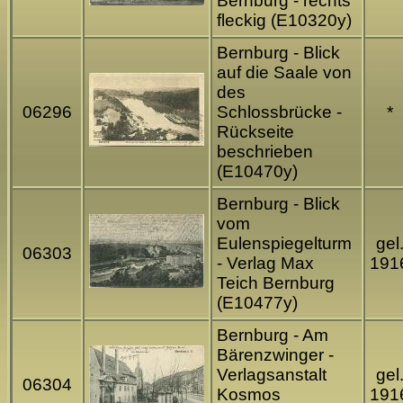
Bernburg - rechts
fleckig (E10320y)
Bernburg - Blick
auf die Saale von
des
06296
Schlossbrücke -
*
Rückseite
beschrieben
(E10470y)
Bernburg - Blick
vom
Eulenspiegelturm
gel
06303
- Verlag Max
191
Teich Bernburg
(E10477y)
Bernburg - Am
Bärenzwinger -
Verlagsanstalt
gel
06304
Kosmos
191