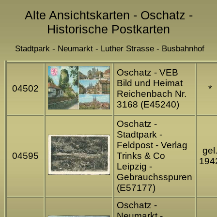
Alte Ansichtskarten - Oschatz -
Historische Postkarten
Stadtpark - Neumarkt - Luther Strasse - Busbahnhof
Oschatz - VEB
Bild und Heimat
04502
*
Reichenbach Nr.
3168 (E45240)
Oschatz -
Stadtpark -
Feldpost - Verlag
gel
04595
Trinks & Co
194
Leipzig -
Gebrauchsspuren
(E57177)
Oschatz -
Neumarkt -