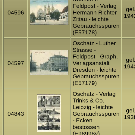
Feldpost - Verlag
gel
04596
Hermann Richter
194
Zittau - leichte
Gebrauchsspuren
(E57178)
Oschatz - Luther
Strasse -
Feldpost - Graph.
gel
04597
Verlagsanstalt
194
Dresden - leichte
Gebrauchsspuren
(E57179)
Oschatz - Verlag
Trinks & Co.
Leipzig - leichte
gel
04843
Gebrauchsspuren
193
- Ecken
bestossen
(E98998y)