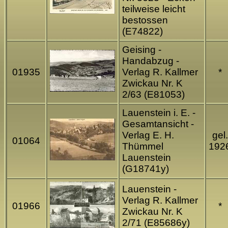
teilweise leicht
bestossen
(E74822)
Geising -
Handabzug -
01935
Verlag R. Kallmer
*
Zwickau Nr. K
2/63 (E81053)
Lauenstein i. E. -
Gesamtansicht -
Verlag E. H.
gel.
01064
Thümmel
192
Lauenstein
(G18741y)
Lauenstein -
Verlag R. Kallmer
01966
*
Zwickau Nr. K
2/71 (E85686y)