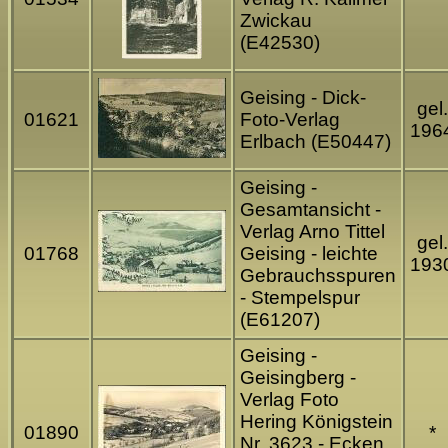
Zwickau
(E42530)
Geising - Dick-
gel.
01621
Foto-Verlag
196
Erlbach (E50447)
Geising -
Gesamtansicht -
Verlag Arno Tittel
gel.
01768
Geising - leichte
193
Gebrauchsspuren
- Stempelspur
(E61207)
Geising -
Geisingberg -
Verlag Foto
Hering Königstein
01890
*
Nr. 3623 - Ecken