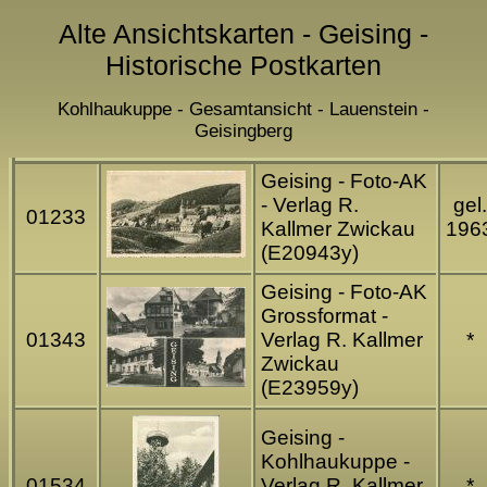
Alte Ansichtskarten - Geising -
Historische Postkarten
Kohlhaukuppe - Gesamtansicht - Lauenstein -
Geisingberg
Geising - Foto-AK
- Verlag R.
gel.
01233
Kallmer Zwickau
196
(E20943y)
Geising - Foto-AK
Grossformat -
01343
Verlag R. Kallmer
*
Zwickau
(E23959y)
Geising -
Kohlhaukuppe -
01534
Verlag R. Kallmer
*