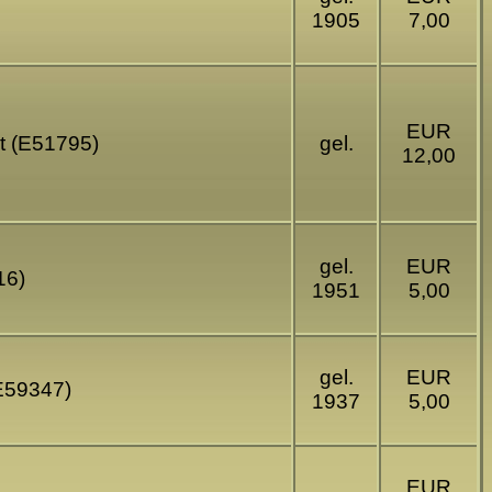
1905
7,00
EUR
nt (E51795)
gel.
12,00
gel.
EUR
16)
1951
5,00
gel.
EUR
(E59347)
1937
5,00
EUR