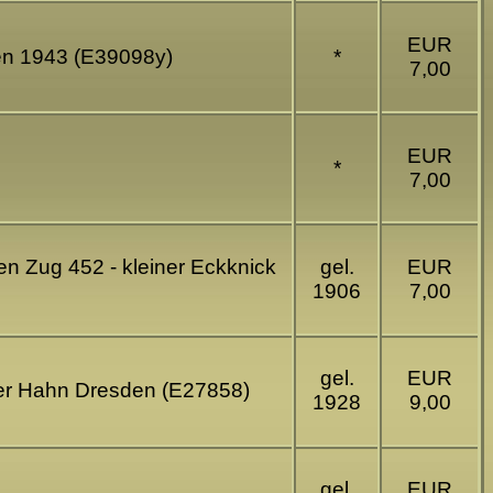
EUR
ben 1943 (E39098y)
*
7,00
EUR
*
7,00
n Zug 452 - kleiner Eckknick
gel.
EUR
1906
7,00
gel.
EUR
lter Hahn Dresden (E27858)
1928
9,00
gel.
EUR