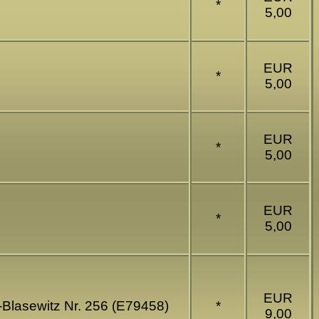
*
5,00
EUR
*
5,00
EUR
*
5,00
EUR
*
5,00
EUR
-Blasewitz Nr. 256 (E79458)
*
9,00