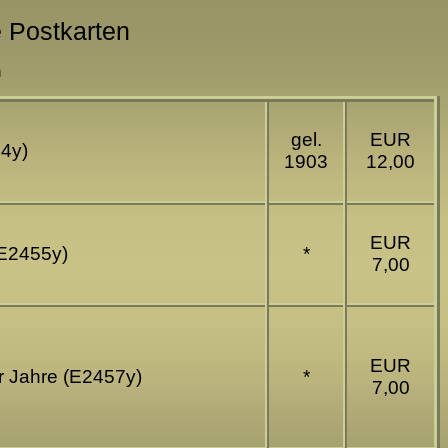
e Postkarten
n
gel.
EUR
64y)
1903
12,00
EUR
(E2455y)
*
7,00
EUR
r Jahre (E2457y)
*
7,00