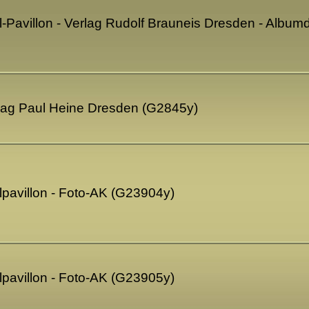
l-Pavillon - Verlag Rudolf Brauneis Dresden - Albu
rlag Paul Heine Dresden (G2845y)
lpavillon - Foto-AK (G23904y)
lpavillon - Foto-AK (G23905y)