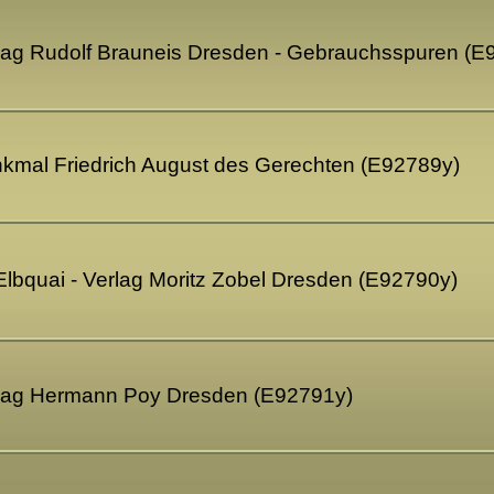
rlag Rudolf Brauneis Dresden - Gebrauchsspuren (E
nkmal Friedrich August des Gerechten (E92789y)
Elbquai - Verlag Moritz Zobel Dresden (E92790y)
rlag Hermann Poy Dresden (E92791y)