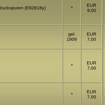
EUR
mdruckspuren (E92818y)
*
9,00
gel.
EUR
1909
7,00
EUR
*
7,00
EUR
*
7,00