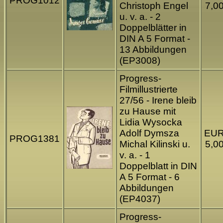
PROG1012
Christoph Engel
7,0
u. v. a. - 2
Doppelblätter in
DIN A 5 Format -
13 Abbildungen
(EP3008)
Progress-
Filmillustrierte
27/56 - Irene bleib
zu Hause mit
Lidia Wysocka
Adolf Dymsza
EU
PROG1381
Michal Kilinski u.
5,0
v. a. - 1
Doppelblatt in DIN
A 5 Format - 6
Abbildungen
(EP4037)
Progress-