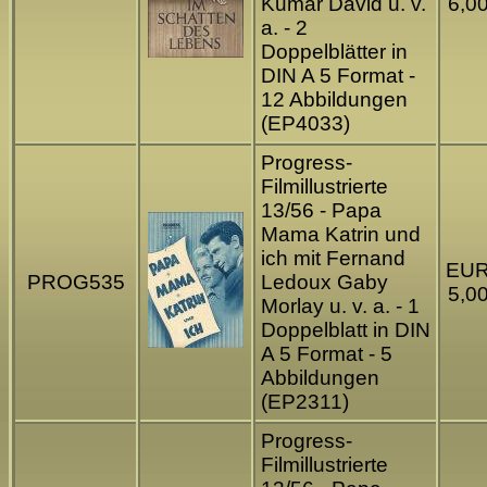
Kumar David u. v.
6,0
a. - 2
Doppelblätter in
DIN A 5 Format -
12 Abbildungen
(EP4033)
Progress-
Filmillustrierte
13/56 - Papa
Mama Katrin und
ich mit Fernand
EU
PROG535
Ledoux Gaby
5,0
Morlay u. v. a. - 1
Doppelblatt in DIN
A 5 Format - 5
Abbildungen
(EP2311)
Progress-
Filmillustrierte