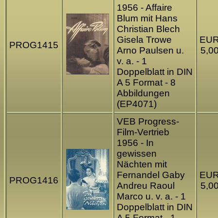
1956 - Affaire
Blum mit Hans
Christian Blech
Gisela Trowe
EU
PROG1415
Arno Paulsen u.
5,0
v. a. - 1
Doppelblatt in DIN
A 5 Format - 8
Abbildungen
(EP4071)
VEB Progress-
Film-Vertrieb
1956 - In
gewissen
Nächten mit
Fernandel Gaby
EU
PROG1416
Andreu Raoul
5,0
Marco u. v. a. - 1
Doppelblatt in DIN
A 5 Format - 1