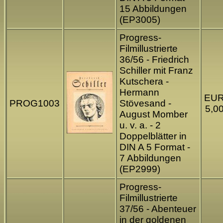
15 Abbildungen
(EP3005)
Progress-
Filmillustrierte
36/56 - Friedrich
Schiller mit Franz
Kutschera -
Hermann
EU
PROG1003
Stövesand -
5,0
August Momber
u. v. a. - 2
Doppelblätter in
DIN A 5 Format -
7 Abbildungen
(EP2999)
Progress-
Filmillustrierte
37/56 - Abenteuer
in der goldenen