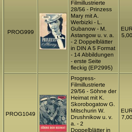
Filmillustrierte
28/56 - Prinzess
Mary mit A.
Werbizki - L.
Gubanow - M.
EU
PROG999
Astangow u. v. a.
5,0
- 2 Doppelblätter
in DIN A 5 Format
- 14 Abbildungen
- erste Seite
fleckig (EP2995)
Progress-
Filmillustrierte
29/56 - Söhne der
Heimat mit K.
Skorobogatow G.
Mitschurin W.
EU
PROG1049
Drushnikow u. v.
7,0
a. - 2
Doppelblätter in