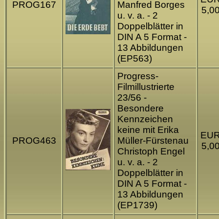
PROG167
Manfred Borges
5,0
u. v. a. - 2
Doppelblätter in
DIN A 5 Format -
13 Abbildungen
(EP563)
Progress-
Filmillustrierte
23/56 -
Besondere
Kennzeichen
keine mit Erika
EU
PROG463
Müller-Fürstenau
5,0
Christoph Engel
u. v. a. - 2
Doppelblätter in
DIN A 5 Format -
13 Abbildungen
(EP1739)