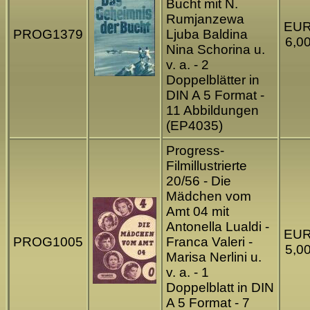
Bucht mit N.
Rumjanzewa
EU
PROG1379
Ljuba Baldina
6,0
Nina Schorina u.
v. a. - 2
Doppelblätter in
DIN A 5 Format -
11 Abbildungen
(EP4035)
Progress-
Filmillustrierte
20/56 - Die
Mädchen vom
Amt 04 mit
Antonella Lualdi -
EU
PROG1005
Franca Valeri -
5,0
Marisa Nerlini u.
v. a. - 1
Doppelblatt in DIN
A 5 Format - 7