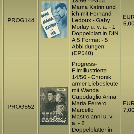
13/56 - Papa
Mama Katrin und
ich mit Fernand
EU
PROG144
Ledoux - Gaby
5,0
Morlay u. v. a. - 1
Doppelblatt in DIN
A 5 Format - 5
Abbildungen
(EP540)
Progress-
Filmillustrierte
14/56 - Chronik
armer Liebesleute
mit Wanda
Capodaglio Anna
Maria Ferrero
EU
PROG552
Marcello
7,0
Mastroianni u. v.
a. - 2
Doppelblätter in