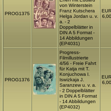
von Winterstein
Franz Kutschera
EU
PROG1375
Helga Jordan u. v.
6,0
a. - 2
Doppelblätter in
DIN A 5 Format -
14 Abbildungen
(EP4031)
Progress-
Filmillustrierte
4/56 - Freie Fahrt
für Katja mit T.
Konjuchowa I.
EU
PROG1376
Iswizkaja J.
6,0
Saranzew u. v. a.
- 2 Doppelblätter
in DIN A 5 Format
- 14 Abbildungen
(EP4032)