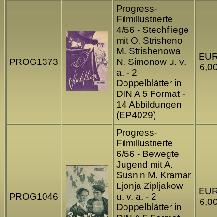
Progress-
Filmillustrierte
4/56 - Stechfliege
mit O. Strisheno
M. Strishenowa
EU
PROG1373
N. Simonow u. v.
6,0
a. - 2
Doppelblätter in
DIN A 5 Format -
14 Abbildungen
(EP4029)
Progress-
Filmillustrierte
6/56 - Bewegte
Jugend mit A.
Susnin M. Kramar
Ljonja Zipljakow
EU
PROG1046
u. v. a. - 2
6,0
Doppelblätter in