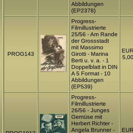
Abbildungen
(EP2378)
Progress-
Filmillustrierte
25/56 - Am Rande
der Grossstadt
mit Massimo
EU
PROG143
Girotti - Marina
5,0
Berti u. v. a. - 1
Doppelblatt in DIN
A 5 Format - 10
Abbildungen
(EP539)
Progress-
Filmillustrierte
26/56 - Junges
Gemüse mit
Herbert Richter -
Angela Brunner -
EU