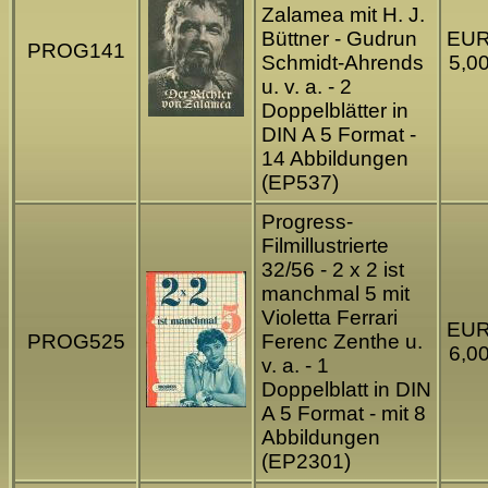
Zalamea mit H. J.
Büttner - Gudrun
EU
PROG141
Schmidt-Ahrends
5,0
u. v. a. - 2
Doppelblätter in
DIN A 5 Format -
14 Abbildungen
(EP537)
Progress-
Filmillustrierte
32/56 - 2 x 2 ist
manchmal 5 mit
Violetta Ferrari
EU
PROG525
Ferenc Zenthe u.
6,0
v. a. - 1
Doppelblatt in DIN
A 5 Format - mit 8
Abbildungen
(EP2301)