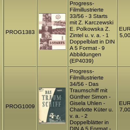
Progress-
Filmillustrierte
33/56 - 3 Starts
mit Z. Karczewski
E. Polkowska Z.
EU
PROG1383
Zintel u. v. a. - 1
5,0
Doppelblatt in DIN
A 5 Format - 9
Abbildungen
(EP4039)
Progress-
Filmillustrierte
34/56 - Das
Traumschiff mit
Günther Simon -
Gisela Uhlen -
EU
PROG1009
Charlotte Küter u.
7,0
v. a. - 2
Doppelblätter in
DIN A 5 Format -