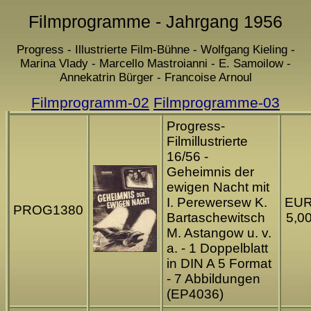
Filmprogramme - Jahrgang 1956
Progress - Illustrierte Film-Bühne - Wolfgang Kieling -
Marina Vlady - Marcello Mastroianni - E. Samoilow -
Annekatrin Bürger - Francoise Arnoul
Filmprogramm-02
Filmprogramme-03
Progress-
Filmillustrierte
16/56 -
Geheimnis der
ewigen Nacht mit
I. Perewersew K.
EU
PROG1380
Bartaschewitsch
5,0
M. Astangow u. v.
a. - 1 Doppelblatt
in DIN A 5 Format
- 7 Abbildungen
(EP4036)