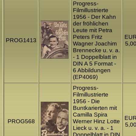
Progress-
Filmillustrierte
1956 - Der Kahn
der fröhlichen
Leute mit Petra
Peters Fritz
EU
PROG1413
Wagner Joachim
5,0
Brennecke u. v. a.
- 1 Doppelblatt in
DIN A 5 Format -
6 Abbildungen
(EP4069)
Progress-
Filmillustrierte
1956 - Die
Buntkarierten mit
Camilla Spira
EU
PROG568
Werner Hinz Lotte
5,0
Lieck u. v. a. - 1
Doppelblatt in DIN