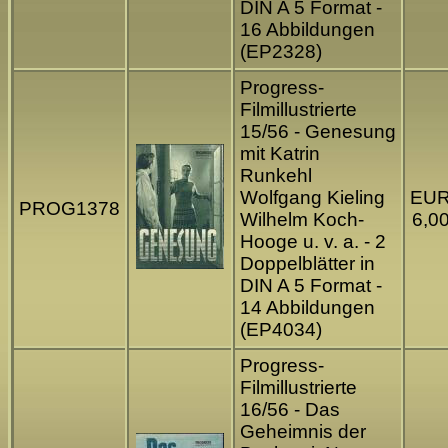
DIN A 5 Format -
16 Abbildungen
(EP2328)
Progress-
Filmillustrierte
15/56 - Genesung
mit Katrin
Runkehl
Wolfgang Kieling
EU
PROG1378
Wilhelm Koch-
6,0
Hooge u. v. a. - 2
Doppelblätter in
DIN A 5 Format -
14 Abbildungen
(EP4034)
Progress-
Filmillustrierte
16/56 - Das
Geheimnis der