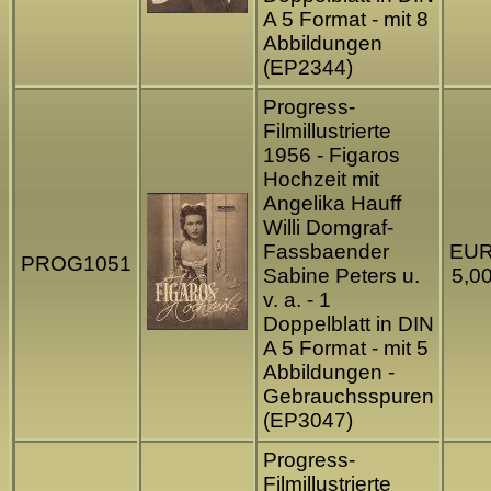
A 5 Format - mit 8
Abbildungen
(EP2344)
Progress-
Filmillustrierte
1956 - Figaros
Hochzeit mit
Angelika Hauff
Willi Domgraf-
Fassbaender
EU
PROG1051
Sabine Peters u.
5,0
v. a. - 1
Doppelblatt in DIN
A 5 Format - mit 5
Abbildungen -
Gebrauchsspuren
(EP3047)
Progress-
Filmillustrierte