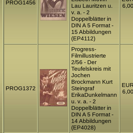
PROG1456
Lau Lauritzen u.
6,0
v. a. - 2
Doppelblätter in
DIN A 5 Format -
15 Abbildungen
(EP4112)
Progress-
Filmillustrierte
2/56 - Der
Teufelskreis mit
Jochen
Brockmann Kurt
EU
PROG1372
Steingraf
6,0
ErikaDunkelmann
u. v. a. - 2
Doppelblätter in
DIN A 5 Format -
14 Abbildungen
(EP4028)