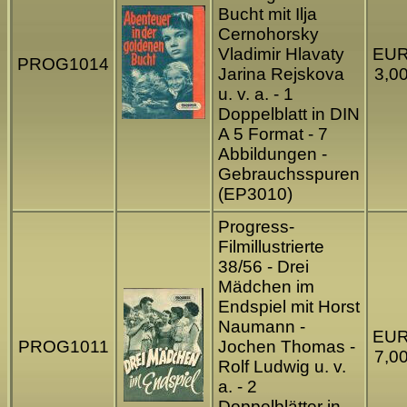
Bucht mit Ilja
Cernohorsky
Vladimir Hlavaty
EU
PROG1014
Jarina Rejskova
3,0
u. v. a. - 1
Doppelblatt in DIN
A 5 Format - 7
Abbildungen -
Gebrauchsspuren
(EP3010)
Progress-
Filmillustrierte
38/56 - Drei
Mädchen im
Endspiel mit Horst
Naumann -
EU
PROG1011
Jochen Thomas -
7,0
Rolf Ludwig u. v.
a. - 2
Doppelblätter in