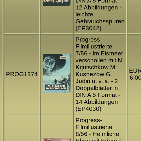
DIN A 5 Format -
12 Abbildungen -
leichte
Gebrauchsspuren
(EP3042)
Progress-
Filmillustrierte
7/56 - Im Eismeer
verschollen mit N.
Krjutschkow M.
EU
PROG1374
Kusnezow G.
6,0
Judin u. v. a. - 2
Doppelblätter in
DIN A 5 Format -
14 Abbildungen
(EP4030)
Progress-
Filmillustrierte
8/56 - Heimliche
Ehen mit Eduard