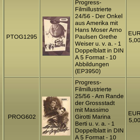
Progress-
Filmillustrierte
24/56 - Der Onkel
aus Amerika mit
Hans Moser Arno
EU
PTOG1295
Paulsen Grethe
5,0
Weiser u. v. a. - 1
Doppelblatt in DIN
A 5 Format - 10
Abbildungen
(EP3950)
Progress-
Filmillustrierte
25/56 - Am Rande
der Grossstadt
mit Massimo
EU
PROG602
Girotti Marina
5,0
Berti u. v. a. - 1
Doppelblatt in DIN
A 5 Format - 10