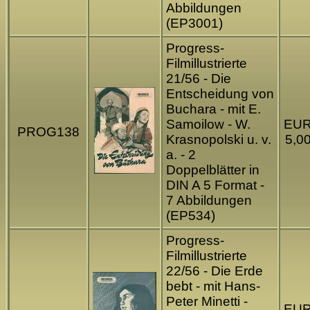
Abbildungen
(EP3001)
Progress-
Filmillustrierte
21/56 - Die
Entscheidung von
Buchara - mit E.
Samoilow - W.
EU
PROG138
Krasnopolski u. v.
5,0
a. - 2
Doppelblätter in
DIN A 5 Format -
7 Abbildungen
(EP534)
Progress-
Filmillustrierte
22/56 - Die Erde
bebt - mit Hans-
Peter Minetti -
EU