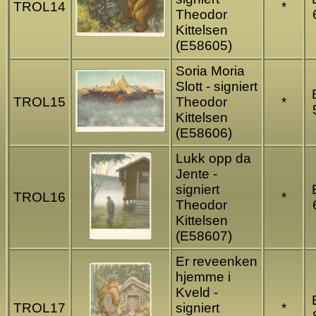
TROL14
*
Theodor
Kittelsen
(E58605)
Soria Moria
Slott - signiert
TROL15
Theodor
*
Kittelsen
(E58606)
Lukk opp da
Jente -
signiert
TROL16
*
Theodor
Kittelsen
(E58607)
Er reveenken
hjemme i
Kveld -
TROL17
signiert
*