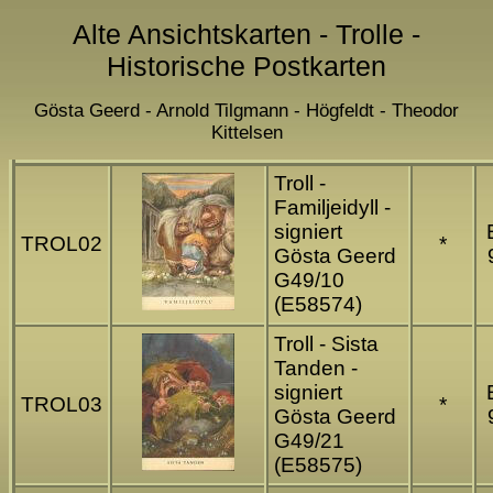
Alte Ansichtskarten - Trolle -
Historische Postkarten
Gösta Geerd - Arnold Tilgmann - Högfeldt - Theodor
Kittelsen
Troll -
Familjeidyll -
signiert
TROL02
*
Gösta Geerd
G49/10
(E58574)
Troll - Sista
Tanden -
signiert
TROL03
*
Gösta Geerd
G49/21
(E58575)