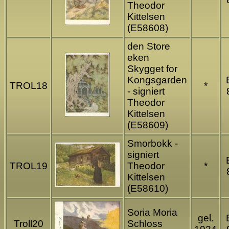
Theodor
Kittelsen
(E58608)
den Store
eken
Skygget for
Kongsgarden
TROL18
*
- signiert
Theodor
Kittelsen
(E58609)
Smorbokk -
signiert
TROL19
Theodor
*
Kittelsen
(E58610)
Soria Moria
gel.
Troll20
Schloss