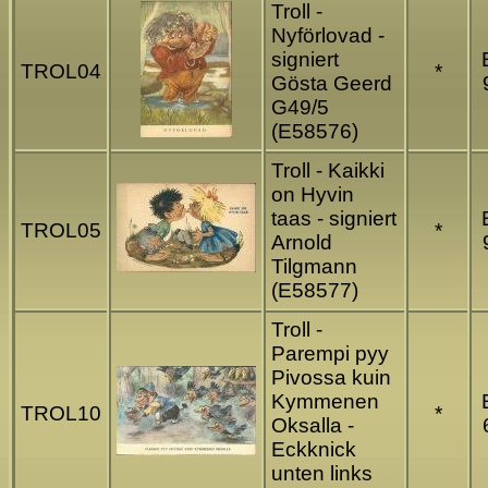
Troll -
Nyförlovad -
signiert
TROL04
*
Gösta Geerd
G49/5
(E58576)
Troll - Kaikki
on Hyvin
taas - signiert
TROL05
*
Arnold
Tilgmann
(E58577)
Troll -
Parempi pyy
Pivossa kuin
Kymmenen
TROL10
*
Oksalla -
Eckknick
unten links