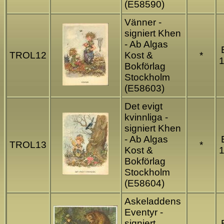
(E58590)
Vänner -
signiert Khen
- Ab Algas
TROL12
Kost &
*
1
Bokförlag
Stockholm
(E58603)
Det evigt
kvinnliga -
signiert Khen
- Ab Algas
TROL13
*
Kost &
1
Bokförlag
Stockholm
(E58604)
Askeladdens
Eventyr -
signiert