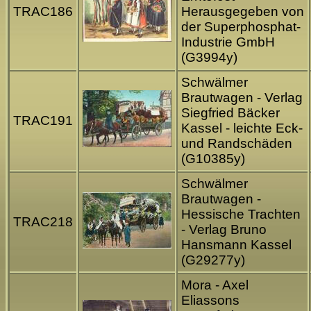
TRAC186
Herausgegeben von
der Superphosphat-
Industrie GmbH
(G3994y)
Schwälmer
Brautwagen - Verlag
Siegfried Bäcker
TRAC191
Kassel - leichte Eck-
und Randschäden
(G10385y)
Schwälmer
Brautwagen -
Hessische Trachten
TRAC218
- Verlag Bruno
Hansmann Kassel
(G29277y)
Mora - Axel
Eliassons