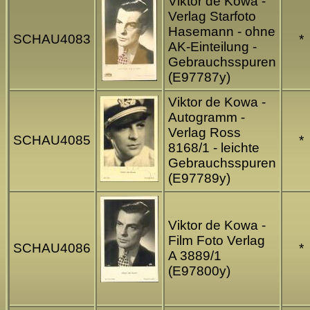
Viktor de Kowa -
Verlag Starfoto
Hasemann - ohne
SCHAU4083
*
AK-Einteilung -
Gebrauchsspuren
(E97787y)
Viktor de Kowa -
Autogramm -
Verlag Ross
SCHAU4085
*
8168/1 - leichte
Gebrauchsspuren
(E97789y)
Viktor de Kowa -
Film Foto Verlag
SCHAU4086
*
A 3889/1
(E97800y)