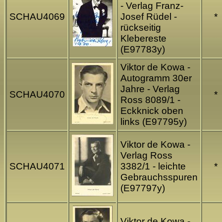
- Verlag Franz-
SCHAU4069
Josef Rüdel -
*
rückseitig
Klebereste
(E97783y)
Viktor de Kowa -
Autogramm 30er
Jahre - Verlag
SCHAU4070
*
Ross 8089/1 -
Eckknick oben
links (E97795y)
Viktor de Kowa -
Verlag Ross
SCHAU4071
3382/1 - leichte
*
Gebrauchsspuren
(E97797y)
Viktor de Kowa -