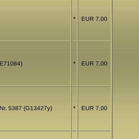
*
EUR 7,00
 (E71084)
*
EUR 7,00
n Nr. 5387 (G13427y)
*
EUR 7,00