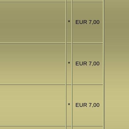
*
EUR 7,00
*
EUR 7,00
*
EUR 7,00