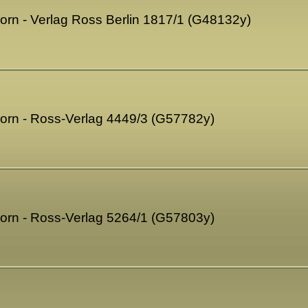
orn - Verlag Ross Berlin 1817/1 (G48132y)
orn - Ross-Verlag 4449/3 (G57782y)
orn - Ross-Verlag 5264/1 (G57803y)