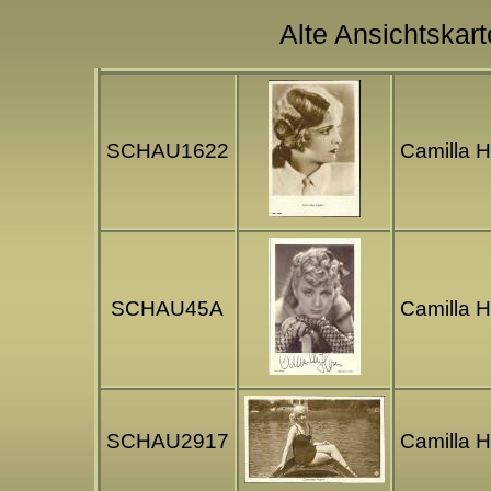
Alte Ansichtskart
SCHAU1622
Camilla H
SCHAU45A
Camilla H
SCHAU2917
Camilla H