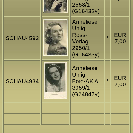
2558/1
(G16432y)
Anneliese
Uhlig -
Ross-
EUR
SCHAU4593
*
Verlag
7,00
2950/1
(G16433y)
Anneliese
Uhlig -
EUR
SCHAU4934
Foto-AK A
*
7,00
3959/1
(G24847y)