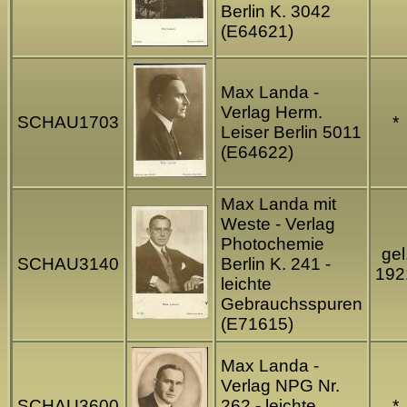
Berlin K. 3042
(E64621)
Max Landa -
Verlag Herm.
SCHAU1703
*
Leiser Berlin 5011
(E64622)
Max Landa mit
Weste - Verlag
Photochemie
gel
SCHAU3140
Berlin K. 241 -
192
leichte
Gebrauchsspuren
(E71615)
Max Landa -
Verlag NPG Nr.
SCHAU3600
262 - leichte
*