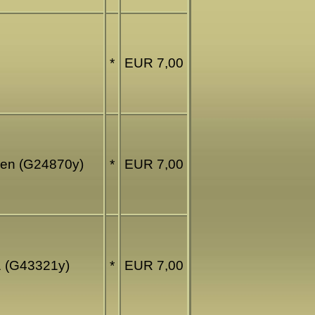
*
EUR 7,00
uren (G24870y)
*
EUR 7,00
/1 (G43321y)
*
EUR 7,00