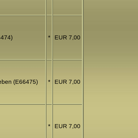
6474)
*
EUR 7,00
ieben (E66475)
*
EUR 7,00
*
EUR 7,00