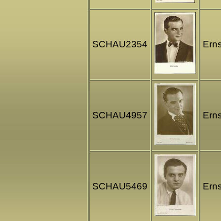
SCHAU2354
Erns
SCHAU4957
Erns
SCHAU5469
Erns