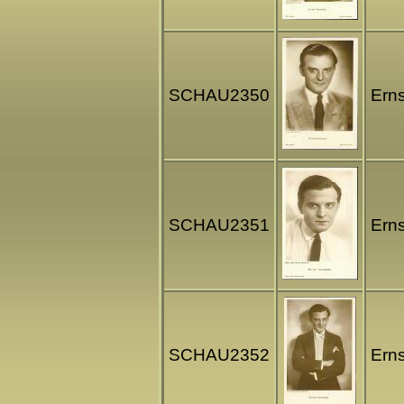
SCHAU2350
Erns
SCHAU2351
Erns
SCHAU2352
Erns