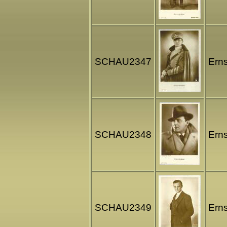
SCHAU2347
Erns
SCHAU2348
Erns
SCHAU2349
Erns