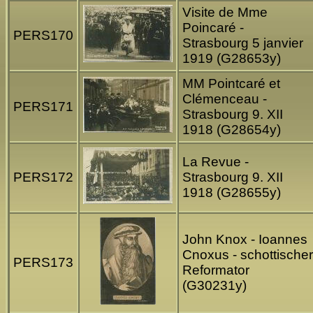
Visite de Mme
Poincaré -
PERS170
Strasbourg 5 janvier
1919 (G28653y)
MM Pointcaré et
Clémenceau -
PERS171
Strasbourg 9. XII
1918 (G28654y)
La Revue -
PERS172
Strasbourg 9. XII
1918 (G28655y)
John Knox - Ioannes
Cnoxus - schottischer
PERS173
Reformator
(G30231y)