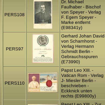
Dr. Michael
Faulhaber - Bischof
von Speyer - Verlag
PERS108
F. Egem Speyer -
Marke entfernt
(E98341y)
Gerhard Johan David
von Scharnhorst -
Verlag Hermann
PERS97
Schmidt Berlin -
Gebrauchsspuren
(E73990)
Papst Leo XIII. -
Vatican Rom - Verlag
J- Miesler Berlin -
PERS110
beschrieben -
Eckknick unten
rechts (E99800y)
Papst Leo XIII. - Zur