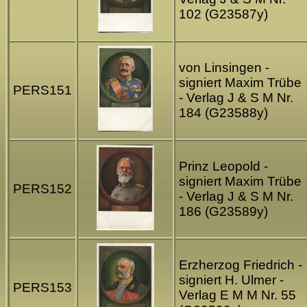
102 (G23587y)
von Linsingen -
signiert Maxim Trübe
PERS151
- Verlag J & S M Nr.
184 (G23588y)
Prinz Leopold -
signiert Maxim Trübe
PERS152
- Verlag J & S M Nr.
186 (G23589y)
Erzherzog Friedrich -
signiert H. Ulmer -
PERS153
Verlag E M M Nr. 55