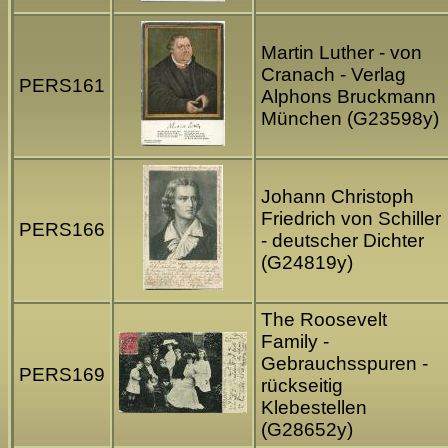
Martin Luther - von
Cranach - Verlag
PERS161
Alphons Bruckmann
München (G23598y)
Johann Christoph
Friedrich von Schiller
PERS166
- deutscher Dichter
(G24819y)
The Roosevelt
Family -
Gebrauchsspuren -
PERS169
rückseitig
Klebestellen
(G28652y)