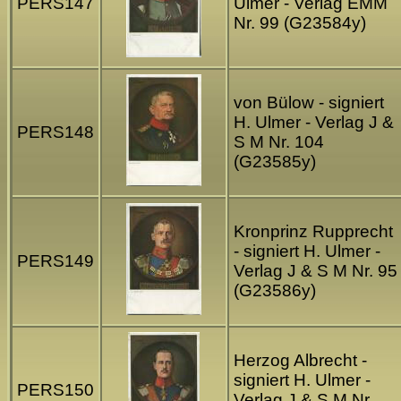
PERS147
Ulmer - Verlag EMM
Nr. 99 (G23584y)
von Bülow - signiert
H. Ulmer - Verlag J &
PERS148
S M Nr. 104
(G23585y)
Kronprinz Rupprecht
- signiert H. Ulmer -
PERS149
Verlag J & S M Nr. 95
(G23586y)
Herzog Albrecht -
signiert H. Ulmer -
PERS150
Verlag J & S M Nr.