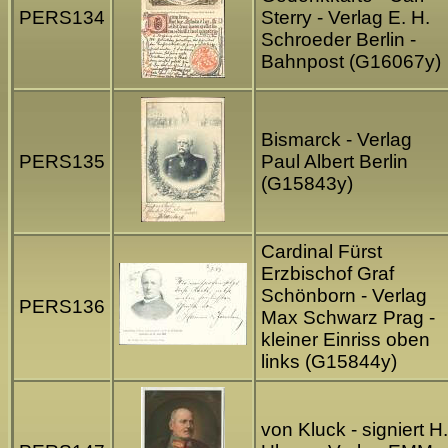
PERS134
Sterry - Verlag E. H.
Schroeder Berlin -
Bahnpost (G16067y)
Bismarck - Verlag
PERS135
Paul Albert Berlin
(G15843y)
Cardinal Fürst
Erzbischof Graf
Schönborn - Verlag
PERS136
Max Schwarz Prag -
kleiner Einriss oben
links (G15844y)
von Kluck - signiert H.