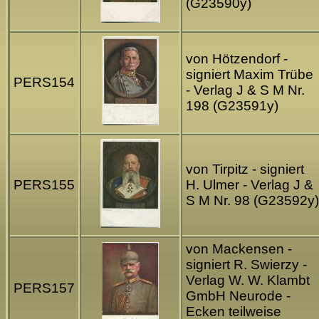
(G23590y)
von Hötzendorf -
signiert Maxim Trübe
PERS154
- Verlag J & S M Nr.
198 (G23591y)
von Tirpitz - signiert
PERS155
H. Ulmer - Verlag J &
S M Nr. 98 (G23592y)
von Mackensen -
signiert R. Swierzy -
Verlag W. W. Klambt
PERS157
GmbH Neurode -
Ecken teilweise