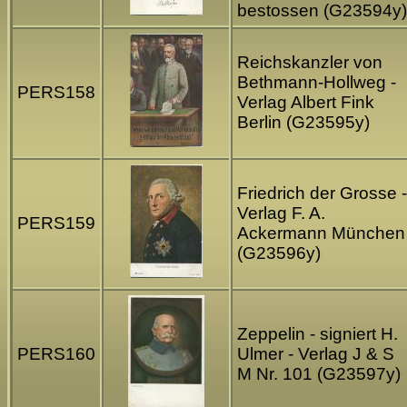
bestossen (G23594y)
Reichskanzler von
Bethmann-Hollweg -
PERS158
Verlag Albert Fink
Berlin (G23595y)
Friedrich der Grosse -
Verlag F. A.
PERS159
Ackermann München
(G23596y)
Zeppelin - signiert H.
PERS160
Ulmer - Verlag J & S
M Nr. 101 (G23597y)