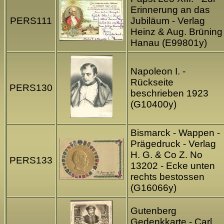
Erinnerung an das
PERS111
Jubiläum - Verlag
Heinz & Aug. Brüning
Hanau (E99801y)
Napoleon I. -
Rückseite
PERS130
beschrieben 1923
(G10400y)
Bismarck - Wappen -
Prägedruck - Verlag
H. G. & Co Z. No
PERS133
13202 - Ecke unten
rechts bestossen
(G16066y)
Gutenberg
Gedenkkarte - Carl