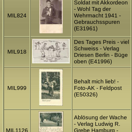
Soldat mit Akkordeon
- Wohl Tag der
MIL824
Wehrmacht 1941 -
Gebrauchsspuren
(E31961)
Des Tages Preis - viel
Schweiss - Verlag
MIL918
Driesen Berlin - Büge
oben (E41996)
Behalt mich lieb! -
MIL999
Foto-AK - Feldpost
(E50326)
Ablösung der Wache
- Verlag Ludwig R.
MIL1126
Grebe Hamburg -