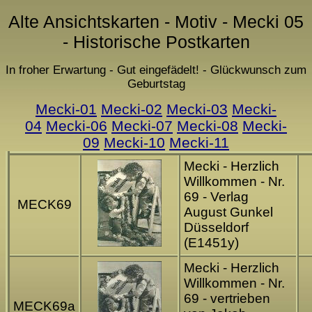
Alte Ansichtskarten - Motiv - Mecki 05
- Historische Postkarten
In froher Erwartung - Gut eingefädelt! - Glückwunsch zum
Geburtstag
Mecki-01
Mecki-02
Mecki-03
Mecki-
04
Mecki-06
Mecki-07
Mecki-08
Mecki-
09
Mecki-10
Mecki-11
Mecki - Herzlich
Willkommen - Nr.
69 - Verlag
MECK69
August Gunkel
Düsseldorf
(E1451y)
Mecki - Herzlich
Willkommen - Nr.
69 - vertrieben
MECK69a