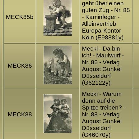
geht über einen
guten Zug - Nr. 85
MECK85b
- Kaminfeger -
Alleinvertrieb
Europa-Kontor
Köln (E98881y)
Mecki - Da bin
ich! - Maulwurf -
Nr. 86 - Verlag
MECK86
August Gunkel
Düsseldorf
(G62122y)
Mecki - Warum
denn auf die
Spitze treiben? -
MECK88
Nr. 88 - Verlag
August Gunkel
Düsseldorf
(G46070y)