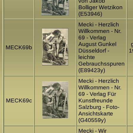
von Jakob
Bolliger Wetzikon
(E53946)
Mecki - Herzlich
Willkommen - Nr.
69 - Verlag
August Gunkel
MECK69b
Düsseldorf -
1
leichte
Gebrauchsspuren
(E89423y)
Mecki - Herzlich
Willkommen - Nr.
69 - Verlag Für
MECK69c
Kunstfreunde
Salzburg - Foto-
Ansichtskarte
(G40559y)
Mecki - Wir