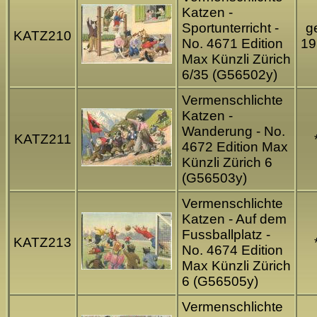
Katzen -
Sportunterricht -
ge
KATZ210
No. 4671 Edition
19
Max Künzli Zürich
6/35 (G56502y)
Vermenschlichte
Katzen -
Wanderung - No.
KATZ211
4672 Edition Max
Künzli Zürich 6
(G56503y)
Vermenschlichte
Katzen - Auf dem
Fussballplatz -
KATZ213
No. 4674 Edition
Max Künzli Zürich
6 (G56505y)
Vermenschlichte