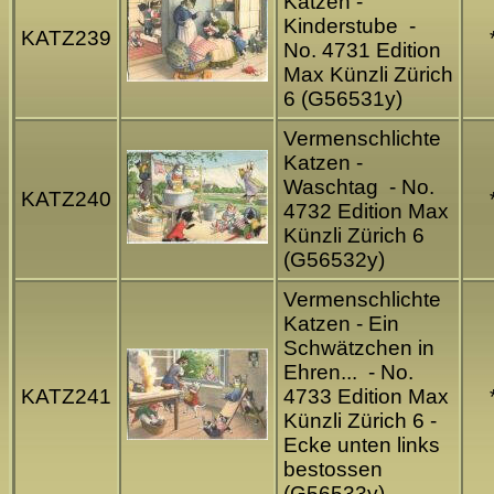
Katzen -
Kinderstube -
KATZ239
No. 4731 Edition
Max Künzli Zürich
6 (G56531y)
Vermenschlichte
Katzen -
Waschtag - No.
KATZ240
4732 Edition Max
Künzli Zürich 6
(G56532y)
Vermenschlichte
Katzen - Ein
Schwätzchen in
Ehren... - No.
KATZ241
4733 Edition Max
Künzli Zürich 6 -
Ecke unten links
bestossen
(G56533y)