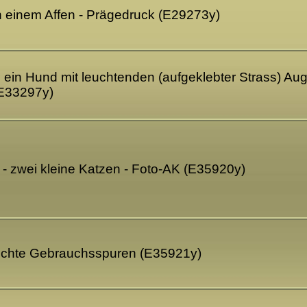
on einem Affen - Prägedruck (E29273y)
 ein Hund mit leuchtenden (aufgeklebter Strass) Auge
(E33297y)
- zwei kleine Katzen - Foto-AK (E35920y)
leichte Gebrauchsspuren (E35921y)