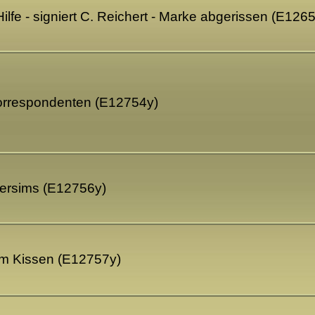
lfe - signiert C. Reichert - Marke abgerissen (E126
orrespondenten (E12754y)
ersims (E12756y)
em Kissen (E12757y)