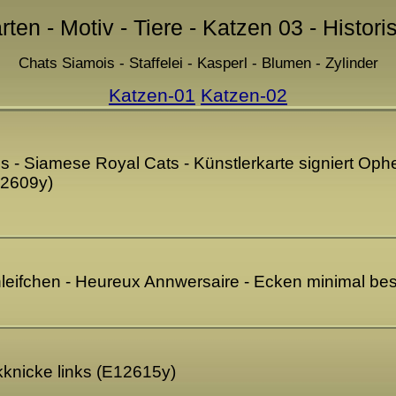
rten - Motiv - Tiere - Katzen 03 - Histor
Chats Siamois - Staffelei - Kasperl - Blumen - Zylinder
Katzen-01
Katzen-02
 - Siamese Royal Cats - Künstlerkarte signiert Ophel
2609y)
hleifchen - Heureux Annwersaire - Ecken minimal be
ckknicke links (E12615y)