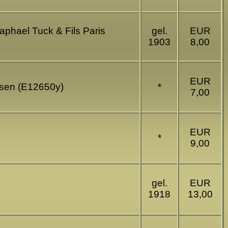
Raphael Tuck & Fils Paris
gel.
EUR
1903
8,00
EUR
ssen (E12650y)
*
7,00
EUR
*
9,00
gel.
EUR
1918
13,00