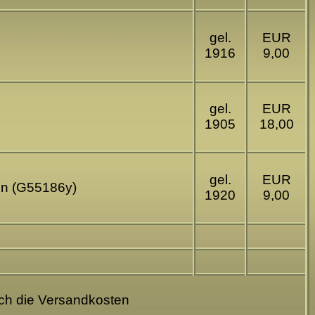
gel.
EUR
1916
9,00
gel.
EUR
1905
18,00
gel.
EUR
lin (G55186y)
1920
9,00
och die Versandkosten