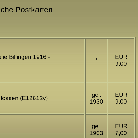
ische Postkarten
ie Billingen 1916 -
EUR
*
9,00
gel.
EUR
stossen (E12612y)
1930
9,00
gel.
EUR
1903
7,00