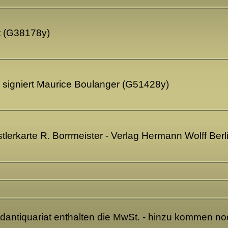
t (G38178y)
e signiert Maurice Boulanger (G51428y)
lerkarte R. Borrmeister - Verlag Hermann Wolff Ber
ndantiquariat enthalten die MwSt. - hinzu kommen n