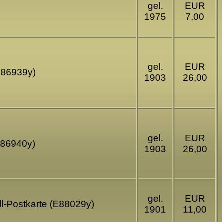
gel.
EUR
1975
7,00
gel.
EUR
(E86939y)
1903
26,00
gel.
EUR
(E86940y)
1903
26,00
gel.
EUR
ll-Postkarte (E88029y)
1901
11,00