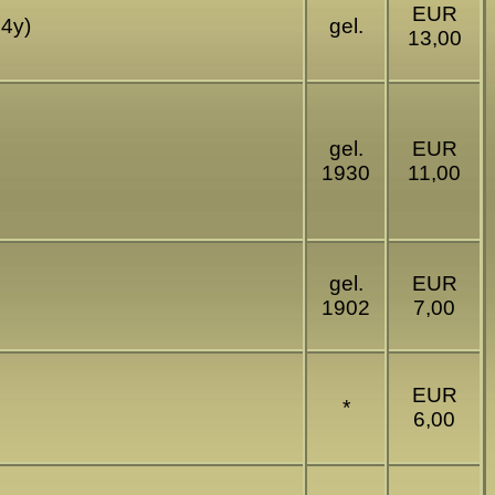
EUR
54y)
gel.
13,00
gel.
EUR
1930
11,00
gel.
EUR
1902
7,00
EUR
*
6,00