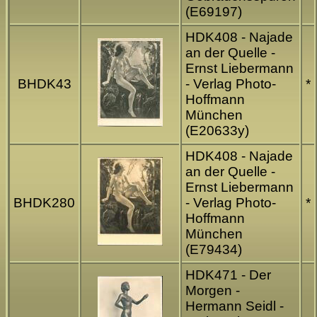
(E69197)
HDK408 - Najade
an der Quelle -
Ernst Liebermann
BHDK43
- Verlag Photo-
*
Hoffmann
München
(E20633y)
HDK408 - Najade
an der Quelle -
Ernst Liebermann
BHDK280
- Verlag Photo-
*
Hoffmann
München
(E79434)
HDK471 - Der
Morgen -
Hermann Seidl -