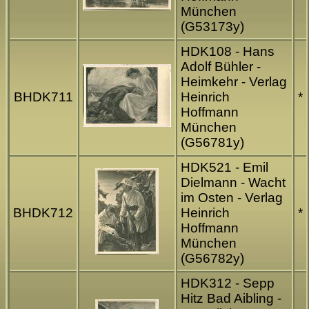
München
(G53173y)
HDK108 - Hans
Adolf Bühler -
Heimkehr - Verlag
BHDK711
Heinrich
*
Hoffmann
München
(G56781y)
HDK521 - Emil
Dielmann - Wacht
im Osten - Verlag
BHDK712
Heinrich
*
Hoffmann
München
(G56782y)
HDK312 - Sepp
Hitz Bad Aibling -