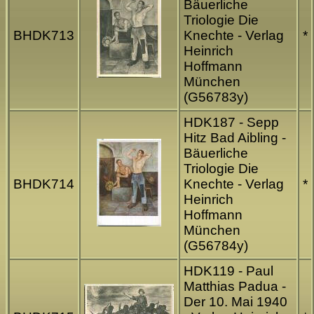
Bäuerliche
Triologie Die
BHDK713
Knechte - Verlag
*
Heinrich
Hoffmann
München
(G56783y)
HDK187 - Sepp
Hitz Bad Aibling -
Bäuerliche
Triologie Die
BHDK714
Knechte - Verlag
*
Heinrich
Hoffmann
München
(G56784y)
HDK119 - Paul
Matthias Padua -
Der 10. Mai 1940