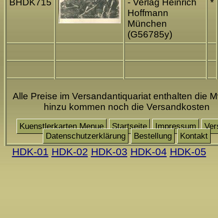
BHDK715
- Verlag Heinrich
*
Hoffmann
München
(G56785y)
Alle Preise im Versandantiquariat enthalten die M
hinzu kommen noch die Versandkosten
Kuenstlerkarten Menue
Startseite
Impressum
Ver
Datenschutzerklärung
Bestellung
Kontakt
HDK-01
HDK-02
HDK-03
HDK-04
HDK-05