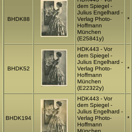
dem Spiegel -
Julius Engelhard -
BHDK88
Verlag Photo-
*
Hoffmann
München
(E25841y)
HDK443 - Vor
dem Spiegel -
Julius Engelhard -
BHDK52
Verlag Photo-
*
Hoffmann
München
(E22322y)
HDK443 - Vor
dem Spiegel -
Julius Engelhard -
BHDK194
Verlag Photo-
*
Hoffmann
München