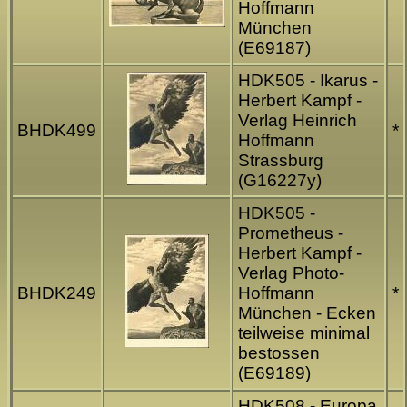
Hoffmann
München
(E69187)
HDK505 - Ikarus -
Herbert Kampf -
Verlag Heinrich
BHDK499
*
Hoffmann
Strassburg
(G16227y)
HDK505 -
Prometheus -
Herbert Kampf -
Verlag Photo-
BHDK249
Hoffmann
*
München - Ecken
teilweise minimal
bestossen
(E69189)
HDK508 - Europa