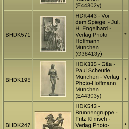
(E44302y)
HDK443 - Vor
dem Spiegel - Jul.
H. Engelhard -
BHDK571
Verlag Photo
*
Hoffmann
München
(G38413y)
HDK335 - Gäa -
Paul Scheurle
München - Verlag
BHDK195
*
Photo-Hoffmann
München
(E44303y)
HDK543 -
Brunnengruppe -
Fritz Klimsch -
BHDK247
Verlag Photo-
*