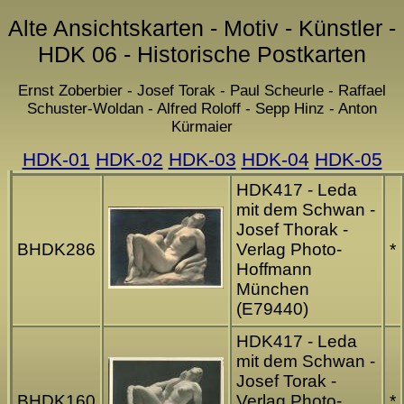
Alte Ansichtskarten - Motiv - Künstler -
HDK 06 - Historische Postkarten
Ernst Zoberbier - Josef Torak - Paul Scheurle - Raffael
Schuster-Woldan - Alfred Roloff - Sepp Hinz - Anton
Kürmaier
HDK-01
HDK-02
HDK-03
HDK-04
HDK-05
HDK417 - Leda
mit dem Schwan -
Josef Thorak -
BHDK286
Verlag Photo-
*
Hoffmann
München
(E79440)
HDK417 - Leda
mit dem Schwan -
Josef Torak -
BHDK160
Verlag Photo-
*