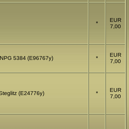
EUR
*
7,00
EUR
g NPG 5384 (E96767y)
*
7,00
EUR
Steglitz (E24776y)
*
7,00