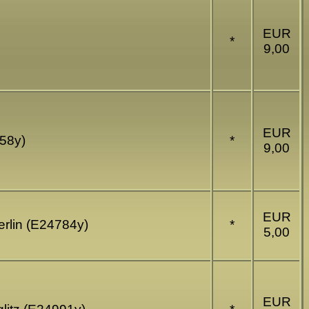
EUR
*
9,00
EUR
458y)
*
9,00
EUR
erlin (E24784y)
*
5,00
EUR