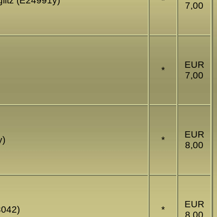
glitz (E24991y)
*
7,00
EUR
*
7,00
EUR
y)
*
8,00
EUR
8042)
*
8,00