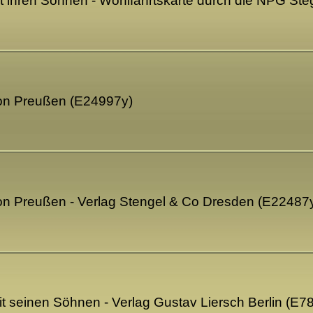
it ihren Söhnen - Wohlfahrtskarte durch die NPG Ste
von Preußen (E24997y)
on Preußen - Verlag Stengel & Co Dresden (E22487
t seinen Söhnen - Verlag Gustav Liersch Berlin (E7