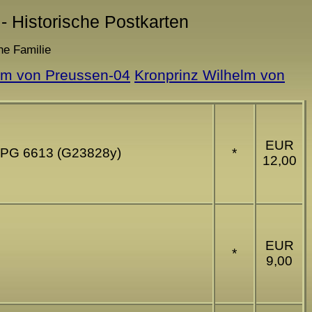
- Historische Postkarten
he Familie
lm von Preussen-04
Kronprinz Wilhelm von
EUR
g NPG 6613 (G23828y)
*
12,00
EUR
*
9,00