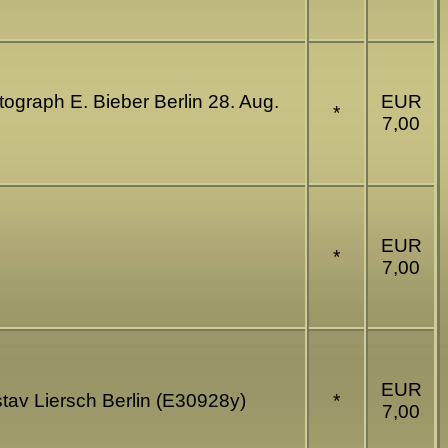
tograph E. Bieber Berlin 28. Aug.
EUR
*
7,00
EUR
*
7,00
EUR
stav Liersch Berlin (E30928y)
*
7,00