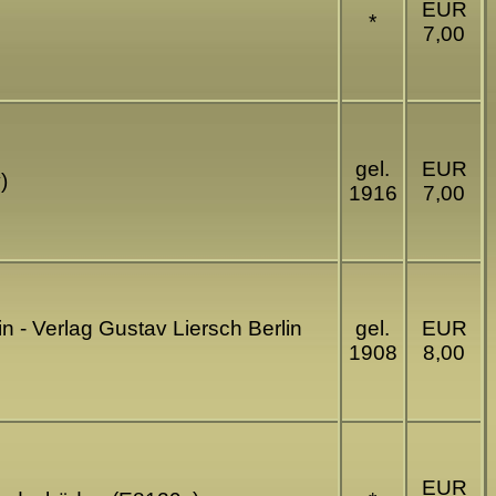
EUR
*
7,00
gel.
EUR
)
1916
7,00
n - Verlag Gustav Liersch Berlin
gel.
EUR
1908
8,00
EUR