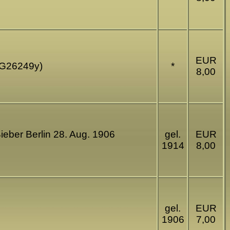
EUR
 (G26249y)
*
8,00
ieber Berlin 28. Aug. 1906
gel.
EUR
1914
8,00
gel.
EUR
1906
7,00