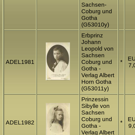
Sachsen-
Coburg und
Gotha
(G53010y)
Erbprinz
Johann
Leopold von
Sachsen
E
ADEL1981
Coburg und
*
7,
Gotha -
Verlag Albert
Horn Gotha
(G53011y)
Prinzessin
Sibylle von
Sachsen
Coburg und
E
ADEL1982
*
Gotha -
9,
Verlag Albert