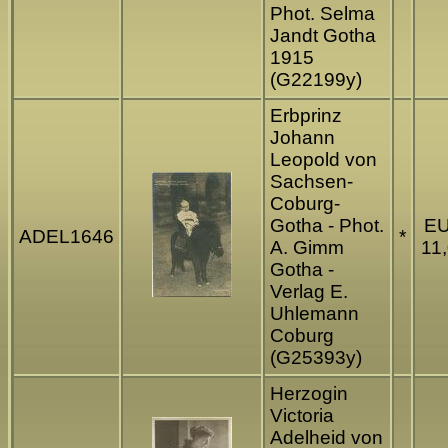
Phot. Selma
Jandt Gotha
1915
(G22199y)
Erbprinz
Johann
Leopold von
Sachsen-
Coburg-
Gotha - Phot.
E
ADEL1646
*
A. Gimm
11
Gotha -
Verlag E.
Uhlemann
Coburg
(G25393y)
Herzogin
Victoria
Adelheid von