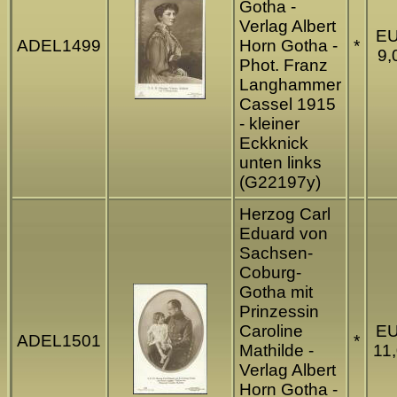
Gotha -
Verlag Albert
E
ADEL1499
Horn Gotha -
*
9,
Phot. Franz
Langhammer
Cassel 1915
- kleiner
Eckknick
unten links
(G22197y)
Herzog Carl
Eduard von
Sachsen-
Coburg-
Gotha mit
Prinzessin
Caroline
E
ADEL1501
*
Mathilde -
11
Verlag Albert
Horn Gotha -