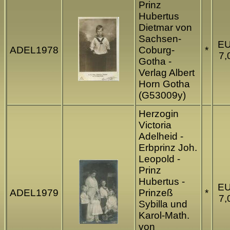
Prinz
Hubertus
Dietmar von
Sachsen-
E
ADEL1978
Coburg-
*
7,
Gotha -
Verlag Albert
Horn Gotha
(G53009y)
Herzogin
Victoria
Adelheid -
Erbprinz Joh.
Leopold -
Prinz
Hubertus -
E
ADEL1979
Prinzeß
*
7,
Sybilla und
Karol-Math.
von