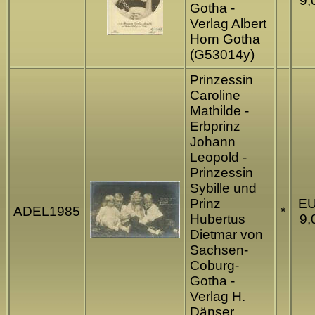
9,
Gotha -
Verlag Albert
Horn Gotha
(G53014y)
Prinzessin
Caroline
Mathilde -
Erbprinz
Johann
Leopold -
Prinzessin
Sybille und
Prinz
E
ADEL1985
*
Hubertus
9,
Dietmar von
Sachsen-
Coburg-
Gotha -
Verlag H.
Dänser