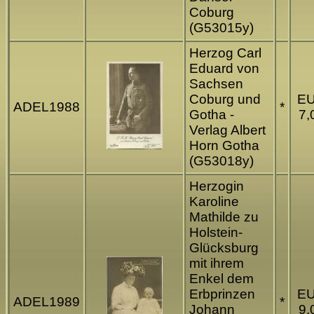
Coburg
(G53015y)
Herzog Carl
Eduard von
Sachsen
Coburg und
E
ADEL1988
*
Gotha -
7,
Verlag Albert
Horn Gotha
(G53018y)
Herzogin
Karoline
Mathilde zu
Holstein-
Glücksburg
mit ihrem
Enkel dem
Erbprinzen
E
ADEL1989
*
Johann
9,