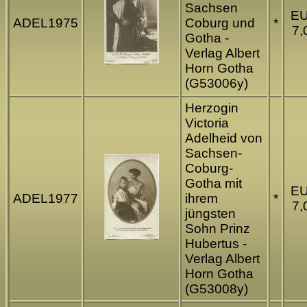
Sachsen
E
ADEL1975
Coburg und
*
7,
Gotha -
Verlag Albert
Horn Gotha
(G53006y)
Herzogin
Victoria
Adelheid von
Sachsen-
Coburg-
Gotha mit
E
ADEL1977
ihrem
*
7,
jüngsten
Sohn Prinz
Hubertus -
Verlag Albert
Horn Gotha
(G53008y)