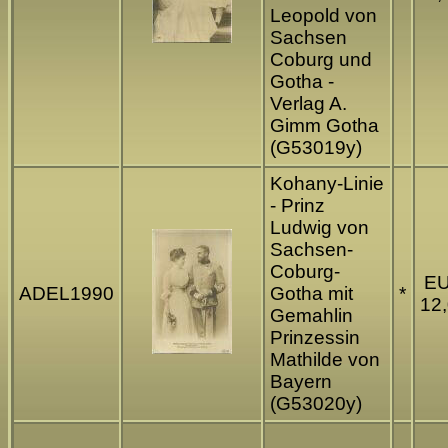
Leopold von
Sachsen
Coburg und
Gotha -
Verlag A.
Gimm Gotha
(G53019y)
Kohany-Linie
- Prinz
Ludwig von
Sachsen-
Coburg-
E
ADEL1990
Gotha mit
*
12
Gemahlin
Prinzessin
Mathilde von
Bayern
(G53020y)