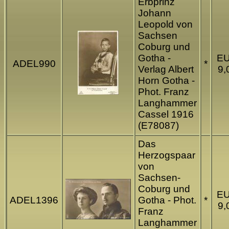
Erbprinz
Johann
Leopold von
Sachsen
Coburg und
Gotha -
E
ADEL990
*
Verlag Albert
9,
Horn Gotha -
Phot. Franz
Langhammer
Cassel 1916
(E78087)
Das
Herzogspaar
von
Sachsen-
Coburg und
E
ADEL1396
Gotha - Phot.
*
9,
Franz
Langhammer