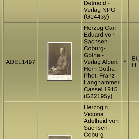
Detmold -
Verlag NPG
(G1443y)
Herzog Carl
Eduard von
Sachsen-
Coburg-
Gotha -
E
ADEL1497
Verlag Albert
*
11
Horn Gotha -
Phot. Franz
Langhammer
Cassel 1915
(G22195y)
Herzogin
Victoria
Adelheid von
Sachsen-
Coburg-