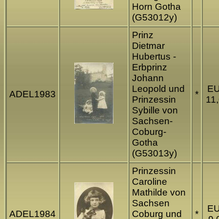
Horn Gotha
(G53012y)
Prinz
Dietmar
Hubertus -
Erbprinz
Johann
Leopold und
E
ADEL1983
*
Prinzessin
11
Sybille von
Sachsen-
Coburg-
Gotha
(G53013y)
Prinzessin
Caroline
Mathilde von
Sachsen
E
ADEL1984
Coburg und
*