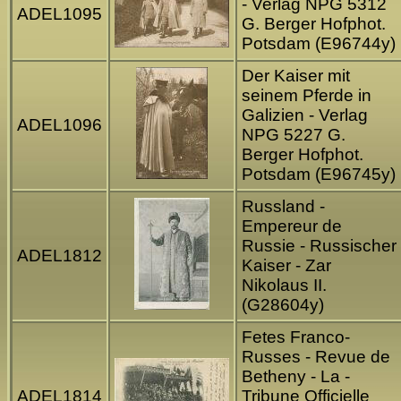
- Verlag NPG 5312
ADEL1095
G. Berger Hofphot.
Potsdam (E96744y)
Der Kaiser mit
seinem Pferde in
Galizien - Verlag
ADEL1096
NPG 5227 G.
Berger Hofphot.
Potsdam (E96745y)
Russland -
Empereur de
Russie - Russischer
ADEL1812
Kaiser - Zar
Nikolaus II.
(G28604y)
Fetes Franco-
Russes - Revue de
Betheny - La -
ADEL1814
Tribune Officielle