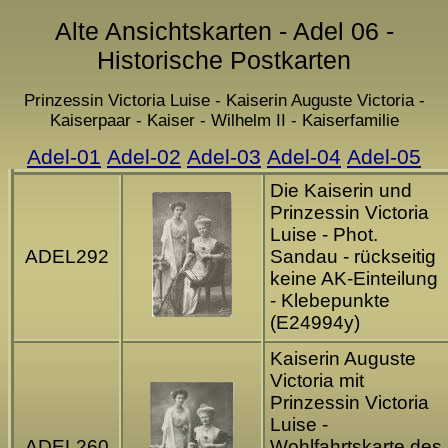
Alte Ansichtskarten - Adel 06 -
Historische Postkarten
Prinzessin Victoria Luise - Kaiserin Auguste Victoria -
Kaiserpaar - Kaiser - Wilhelm II - Kaiserfamilie
Adel-01
Adel-02
Adel-03
Adel-04
Adel-05
Die Kaiserin und
Prinzessin Victoria
Luise - Phot.
ADEL292
Sandau - rückseitig
keine AK-Einteilung
- Klebepunkte
(E24994y)
Kaiserin Auguste
Victoria mit
Prinzessin Victoria
Luise -
ADEL260
Wohlfahrtskarte des