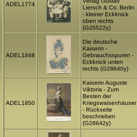
Verlag Gustav
ADEL1774
Liersch & Co. Berlin
- kleiner Eckknick
oben rechts
(G25522y)
Die deutsche
Kaiserin -
ADEL1848
Gebrauchsspuren -
Eckknick unten
rechts (G28640y)
Kaiserin Auguste
Viktoria - Zum
Besten der
ADEL1850
Kriegswaisenhäuser
- Rückseite
beschrieben
(G28642y)