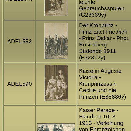
leichte
Gebrauchsspuren
(G28639y)
Der Kronprinz -
Prinz Eitel Friedrich
- Prinz Oskar - Phot.
ADEL552
Rosenberg
Südende 1911
(E32312y)
Kaiserin Auguste
Victoria -
ADEL590
Kronprinzessin
Cecilie und die
Prinzen (E38886y)
Kaiser Parade -
Flandern 10. 8.
1916 - Verleihung
von Ehrenzeichen