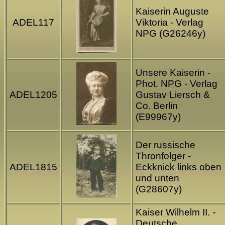
Kaiserin Auguste
ADEL117
Viktoria - Verlag
NPG (G26246y)
Unsere Kaiserin -
Phot. NPG - Verlag
ADEL1205
Gustav Liersch &
Co. Berlin
(E99967y)
Der russische
Thronfolger -
ADEL1815
Eckknick links oben
und unten
(G28607y)
Kaiser Wilhelm II. -
Deutsche