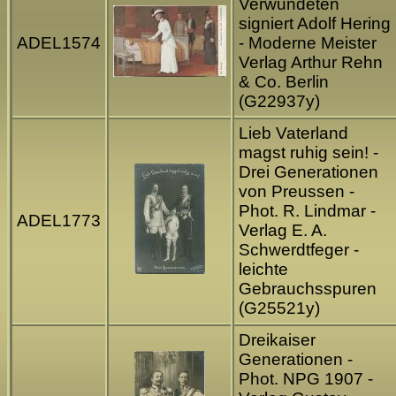
Verwundeten
signiert Adolf Hering
ADEL1574
- Moderne Meister
Verlag Arthur Rehn
& Co. Berlin
(G22937y)
Lieb Vaterland
magst ruhig sein! -
Drei Generationen
von Preussen -
Phot. R. Lindmar -
ADEL1773
Verlag E. A.
Schwerdtfeger -
leichte
Gebrauchsspuren
(G25521y)
Dreikaiser
Generationen -
Phot. NPG 1907 -