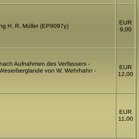
EUR
ng H. R. Müller (EP9097y)
9,00
 nach Aufnahmen des Verfassers -
EUR
 Weserberglande von W. Wehrhahn -
12,00
EUR
11,00