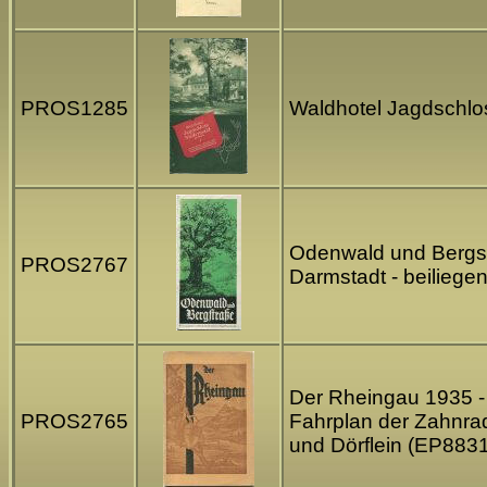
PROS1285
Waldhotel Jagdschlos
Odenwald und Bergst
PROS2767
Darmstadt - beilieg
Der Rheingau 1935 - 
PROS2765
Fahrplan der Zahnra
und Dörflein (EP883