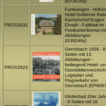
(EP3526y)
Furtwangen - Höhen
Hotel Goldener Rab
Küchenchef Eugen
PROS2031
Ehrath - Faltblatt im
Postkartenformat mi
Abbildungen
(G39248y)
Gernsbach 1936 - 8
Seiten mit 13
Abbildungen -
beiliegend Hotel- u
PROS2923
Gaststättenverzeich
Lageplan und
Flugverkehr von
Gernsbach (EP9087
Glotterbad 20er Jah
- 8 Seiten mit 16