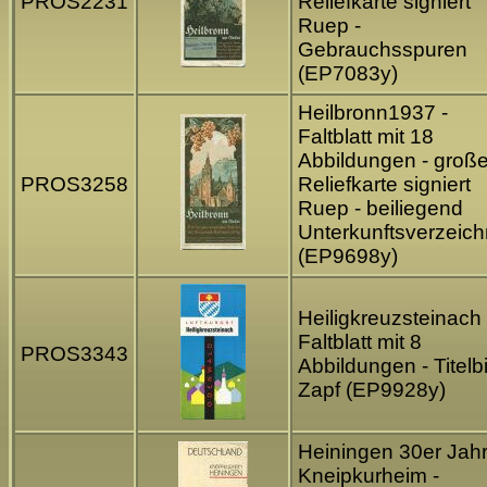
PROS2231
Reliefkarte signiert
Ruep -
Gebrauchsspuren
(EP7083y)
Heilbronn1937 -
Faltblatt mit 18
Abbildungen - groß
PROS3258
Reliefkarte signiert
Ruep - beiliegend
Unterkunftsverzeich
(EP9698y)
Heiligkreuzsteinach 
Faltblatt mit 8
PROS3343
Abbildungen - Titelbi
Zapf (EP9928y)
Heiningen 30er Jahr
Kneipkurheim -