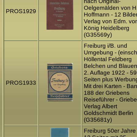
nach Original-
Oelgemälden von H
PROS1929
Hoffmann - 12 Bilder
Verlag von Edm. vo
König Heidelberg
(G35569y)
Freiburg i/B. und
Umgebung - (einsch
Höllental Feldberg
Belchen und Blauen)
2. Auflage 1922 - 59
Seiten plus Werbung
PROS1933
Mit drei Karten - Ba
188 der Griebens
Reiseführer - Grieb
Verlag Albert
Goldschmidt Berlin
(G35681y)
Freiburg 50er Jahre 