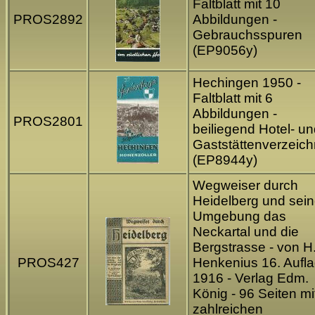
Faltblatt mit 10
PROS2892
Abbildungen -
Gebrauchsspuren
(EP9056y)
Hechingen 1950 -
Faltblatt mit 6
Abbildungen -
PROS2801
beiliegend Hotel- u
Gaststättenverzeich
(EP8944y)
Wegweiser durch
Heidelberg und sei
Umgebung das
Neckartal und die
Bergstrasse - von H
PROS427
Henkenius 16. Aufl
1916 - Verlag Edm.
König - 96 Seiten mi
zahlreichen