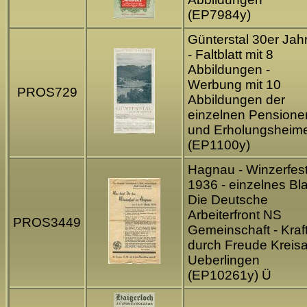
(EP7984y)
Günterstal 30er Jah
- Faltblatt mit 8
Abbildungen -
Werbung mit 10
PROS729
Abbildungen der
einzelnen Pensione
und Erholungsheim
(EP1100y)
Hagnau - Winzerfes
1936 - einzelnes Blat
Die Deutsche
Arbeiterfront NS
PROS3449
Gemeinschaft - Kraf
durch Freude Kreis
Ueberlingen
(EP10261y) Ü