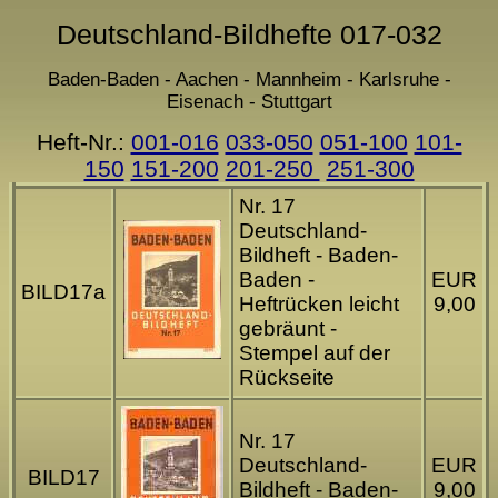
Deutschland-Bildhefte 017-032
Baden-Baden - Aachen - Mannheim - Karlsruhe -
Eisenach - Stuttgart
Heft-Nr.:
001-016
033-050
051-100
101-
150
151-200
201-250
251-300
Nr. 17
Deutschland-
Bildheft - Baden-
Baden -
EUR
BILD17a
Heftrücken leicht
9,00
gebräunt -
Stempel auf der
Rückseite
Nr. 17
Deutschland-
EUR
BILD17
Bildheft - Baden-
9,00