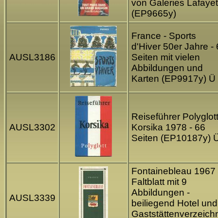
von Galeries Lafayet
(EP9665y)
France - Sports
d'Hiver 50er Jahre -
AUSL3186
Seiten mit vielen
Abbildungen und
Karten (EP9917y) Ü
Reiseführer Polyglott
AUSL3302
Korsika 1978 - 66
Seiten (EP10187y) 
Fontainebleau 1967 
Faltblatt mit 9
Abbildungen -
AUSL3339
beiliegend Hotel und
Gaststättenverzeich