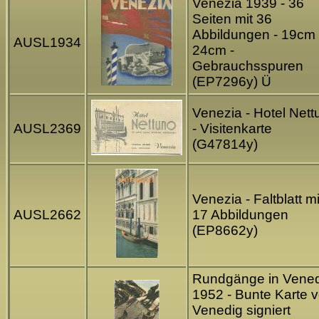
Venezia 1939 - 36
Seiten mit 36
Abbildungen - 19cm
AUSL1934
24cm -
Gebrauchsspuren
(EP7296y) Ü
Venezia - Hotel Nett
AUSL2369
- Visitenkarte
(G47814y)
Venezia - Faltblatt mi
AUSL2662
17 Abbildungen
(EP8662y)
Rundgänge in Vene
1952 - Bunte Karte 
Venedig signiert