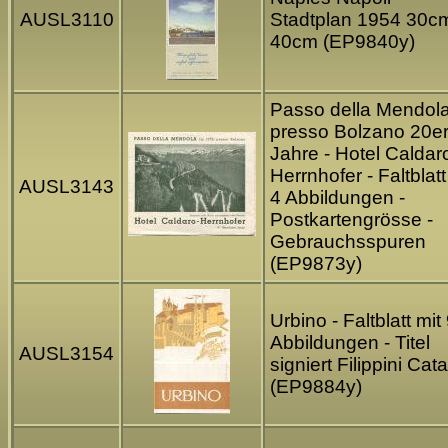
AUSL3110
Stadtplan 1954 30c
40cm (EP9840y)
Passo della Mendol
presso Bolzano 20e
Jahre - Hotel Caldar
Herrnhofer - Faltblatt
AUSL3143
4 Abbildungen -
Postkartengrösse -
Gebrauchsspuren
(EP9873y)
Urbino - Faltblatt mit
Abbildungen - Titel
AUSL3154
signiert Filippini Cata
(EP9884y)