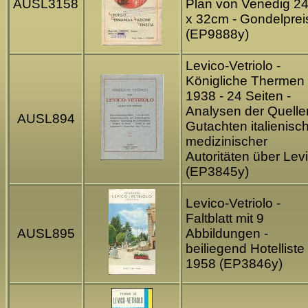
AUSL3158
Plan von Venedig 2
x 32cm - Gondelprei
(EP9888y)
Levico-Vetriolo -
Königliche Thermen
1938 - 24 Seiten -
Analysen der Quelle
AUSL894
Gutachten italienisc
medizinischer
Autoritäten über Lev
(EP3845y)
Levico-Vetriolo -
Faltblatt mit 9
AUSL895
Abbildungen -
beiliegend Hotelliste
1958 (EP3846y)