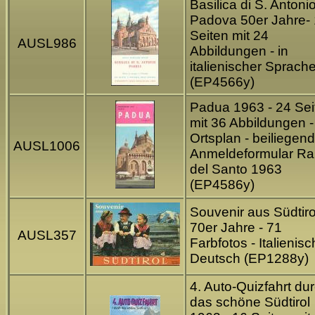
Basilica di S. Antoni
Padova 50er Jahre-
Seiten mit 24
AUSL986
Abbildungen - in
italienischer Sprach
(EP4566y)
Padua 1963 - 24 Sei
mit 36 Abbildungen -
Ortsplan - beiliegend
AUSL1006
Anmeldeformular Ral
del Santo 1963
(EP4586y)
Souvenir aus Südtiro
70er Jahre - 71
AUSL357
Farbfotos - Italienisc
Deutsch (EP1288y)
4. Auto-Quizfahrt du
das schöne Südtirol