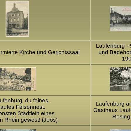
Laufenburg -
rmierte Kirche und Gerichtssaal
und Badehot
19
ufenburg, du feines,
Laufenburg a
rautes Felsennest,
Gasthaus Lau
önsten Städtlein eines
Rosing
am Rhein gewest! (Joos)