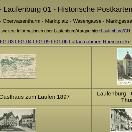
 - Laufenburg 01 - Historische Postkarte
 Oberwasenthurm - Marktplatz - Wasengasse - Marktgasse -
weitere Informationen über Laufenburg/Aargau hier:
Laufenburg/CH
FG-03
LFG-04
LFG-05
LFG-06
Luftaufnahmen
Rheinbrücke
Laufenburg -
 Gasthaus zum Laufen 1897
Thu