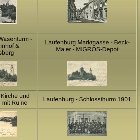
 Wasenturm -
Laufenburg Marktgasse - Beck-
hnhof &
Maier - MIGROS-Depot
sberg
 Kirche und
Laufenburg - Schlossthurm 1901
 mit Ruine