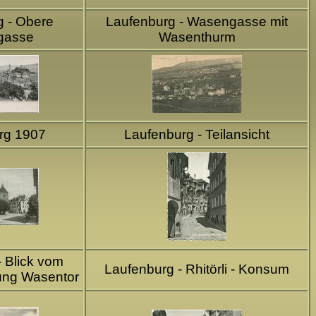
g - Obere
Laufenburg - Wasengasse mit
gasse
Wasenthurm
rg 1907
Laufenburg - Teilansicht
 Blick vom
Laufenburg - Rhitörli - Konsum
ung Wasentor