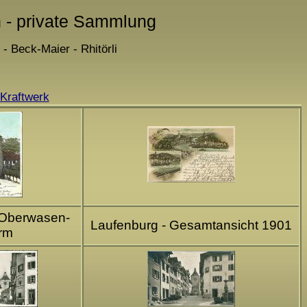
n - private Sammlung
 Beck-Maier - Rhitörli
Kraftwerk
 Oberwasen-
Laufenburg - Gesamtansicht 1901
rm