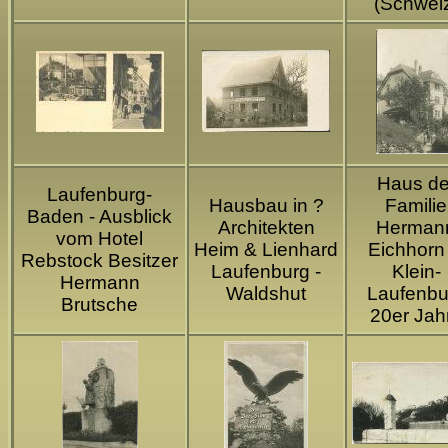
(Schwei
Haus de
Laufenburg-
Hausbau in ?
Familie
Baden - Ausblick
Architekten
Herman
vom Hotel
Heim & Lienhard
Eichhorn 
Rebstock Besitzer
Laufenburg -
Klein-
Hermann
Waldshut
Laufenbu
Brutsche
20er Jah