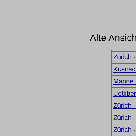
Alte Ansic
Zürich 
Küsnac
Männed
Uetlibe
Zürich -
Zürich 
Zürich 