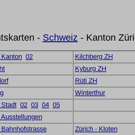
htskarten -
Schweiz
- Kanton Zür
- Kanton
02
Kilchberg ZH
ht
Kyburg ZH
orf
Rüti ZH
rg
Winterthur
 Stadt
02
03
04
05
- Ausstellungen
- Bahnhofstrasse
Zürich - Kloten