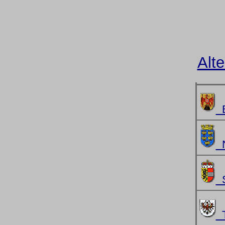
Alt
B
N
S
T