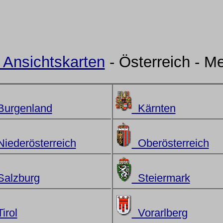
e Ansichtskarten
- Österreich - M
urgenland
Kärnten
iederösterreich
Oberösterreich
alzburg
Steiermark
irol
Vorarlberg