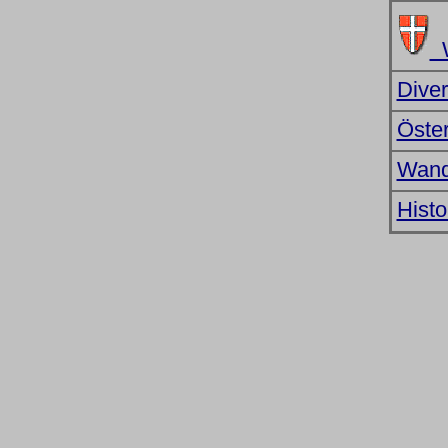
W
Diver
Öster
Wand
Histo