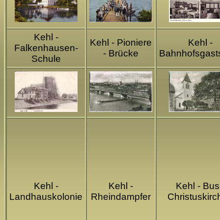
Kehl -
Kehl - Pioniere
Kehl -
Falkenhausen-
- Brücke
Bahnhofsgasts
Schule
Kehl -
Kehl -
Kehl - Bus
Landhauskolonie
Rheindampfer
Christuskir