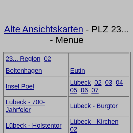
Alte Ansichtskarten
- PLZ 23...
- Menue
23... Region
02
Boltenhagen
Eutin
Lübeck
02
03
04
Insel Poel
05
06
07
Lübeck - 700-
Lübeck - Burgtor
Jahrfeier
Lübeck - Kirchen
Lübeck - Holstentor
02